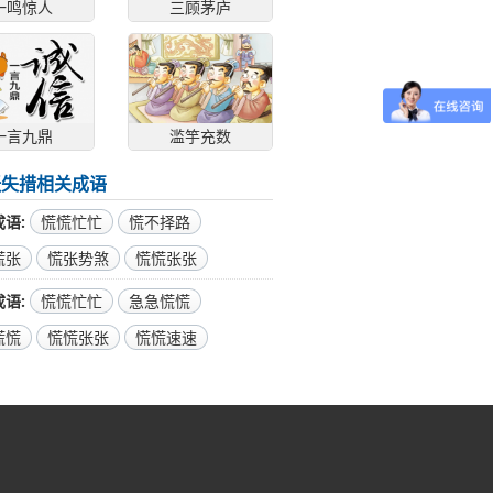
一鸣惊人
三顾茅庐
一言九鼎
滥竽充数
张失措相关成语
成语
慌慌忙忙
慌不择路
慌张
慌张势煞
慌慌张张
成语
慌慌忙忙
急急慌慌
慌慌
慌慌张张
慌慌速速