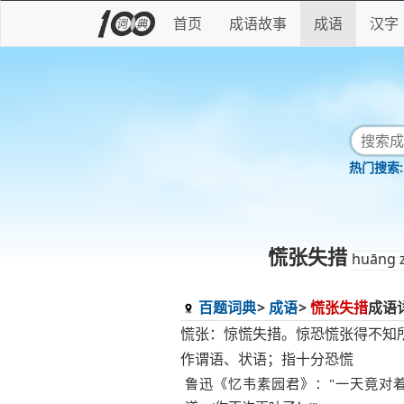
首页
成语故事
成语
汉字
慌张失措
huāng 
百题词典
成语
慌张失措
成语
慌张：惊慌失措。惊恐慌张得不知
作谓语、状语；指十分恐慌
鲁迅《忆韦素园君》："一天竟对