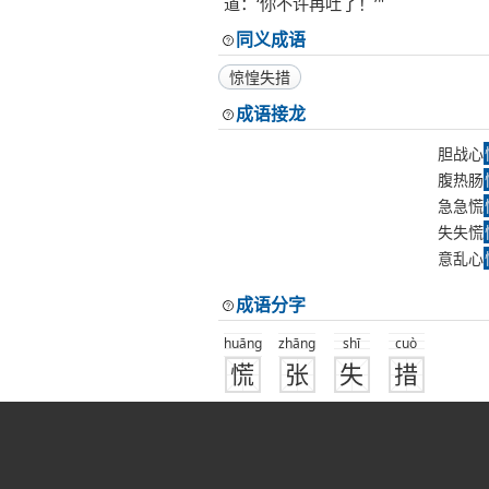
道：‘你不许再吐了！’"
同义成语
惊惶失措
成语接龙
胆战心
腹热肠
急急慌
失失慌
意乱心
成语分字
huāng
zhāng
shī
cuò
慌
张
失
措