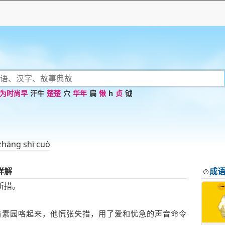
为时尚早
汗牛
楚楚
穴
华年
扃
愀
h
贞
钺
zhāng shī cuò
详解
成
所措。
着素园咯起来，他慌张失措，用了爱和忧急的声音命令