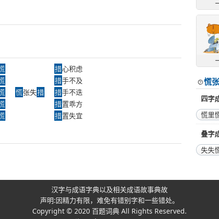
慌
措
心积虑
慌
措
手不及
慌
慌
慌
张失
措
措
手不迭
四字
慌
措
置乖方
慌里
慌
措
置失宜
叠字
失失
汉字与成语字典以及相关成语故事典故
声明:因精力有限，难免有错别字和一些错处。
Copyright © 2020
百题词典
All Rights Reserved.