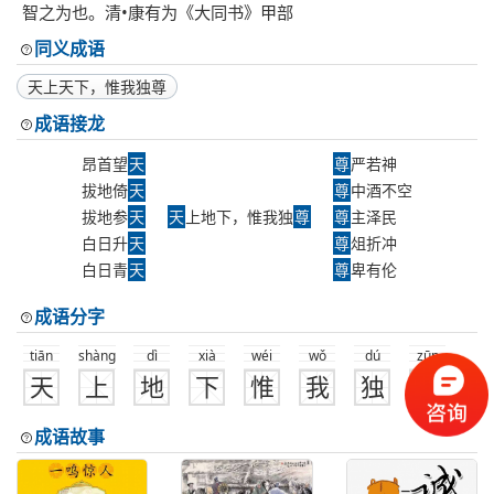
智之为也。清•康有为《大同书》甲部
同义成语
天上天下，惟我独尊
成语接龙
昂首望
天
尊
严若神
拔地倚
天
尊
中酒不空
拔地参
天
天
上地下，惟我独
尊
尊
主泽民
白日升
天
尊
俎折冲
白日青
天
尊
卑有伦
成语分字
tiān
shàng
dì
xià
wéi
wǒ
dú
zūn
天
上
地
下
惟
我
独
尊
成语故事