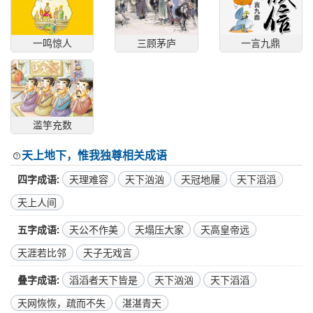
一鸣惊人
三顾茅庐
一言九鼎
滥竽充数
天上地下，惟我独尊相关成语
四字成语
天理难容
天下汹汹
天冠地屦
天下滔滔
天上人间
五字成语
天公不作美
天塌压大家
天高皇帝远
天涯若比邻
天子无戏言
叠字成语
滔滔者天下皆是
天下汹汹
天下滔滔
天网恢恢，疏而不失
湛湛青天