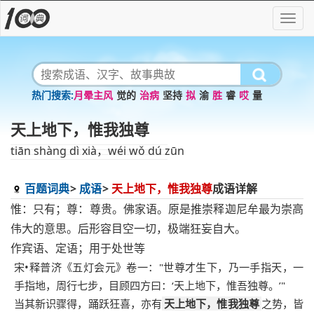
月晕主风
觉的
治病
坚持
拟
渝
胜
睿
哎
量
天上地下，惟我独尊
tiān shàng dì xià，wéi wǒ dú zūn
百题词典
成语
天上地下，惟我独尊
成语详解
惟：只有；尊：尊贵。佛家语。原是推崇释迦尼牟最为崇高
伟大的意思。后形容目空一切，极端狂妄自大。
作宾语、定语；用于处世等
宋•释普济《五灯会元》卷一："世尊才生下，乃一手指天，一
手指地，周行七步，目顾四方曰：‘天上地下，惟吾独尊。’"
当其新识骤得，踊跃狂喜，亦有
天上地下，惟我独尊
之势，皆