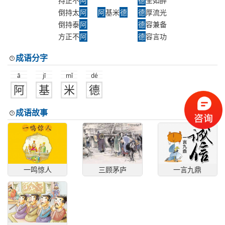
持正不
阿
德
全如醉
倒持太
阿
阿
基米
德
德
厚流光
倒持泰
阿
德
容兼备
方正不
阿
德
容言功
成语分字
ā
jī
mǐ
dé
阿
基
米
德
成语故事
一鸣惊人
三顾茅庐
一言九鼎