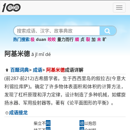
极
duan
皎皎
量力而行
順
贞
裂
加
未
旷
阿基米德
ā jī mǐ dé
百题词典
成语
阿基米德
成语详解
(前287-前212)古希腊学者。生于西西里岛的叙拉古(今意大
利锡拉库萨)。确定了许多物体表面积和体积的计算方法，
发现了杠杆原理和浮力定律，设计制造了多种机械，如螺旋
扬水器、军用投射器等。著有《论平面图形的平衡》。
成语接龙
柴立不
阿
德
以抱怨