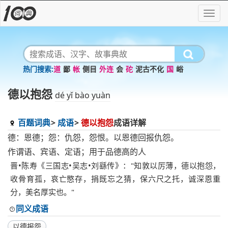
道
鄙
帐
侧目
外连
会
砣
泥古不化
国
峪
德以抱怨
dé yǐ bào yuàn
百题词典
成语
德以抱怨
成语详解
德：恩德；怨：仇怨，怨恨。以恩德回报仇怨。
作谓语、宾语、定语；用于品德高的人
晋•陈寿《三国志•吴志•刘繇传》："知敦以厉薄，德以抱怨，
收骨育孤，哀亡愍存，捐既忘之猜，保六尺之托，诚深恩重
分，美名厚实也。"
同义成语
以德报怨