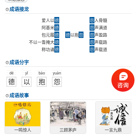
成语接龙
爱人以
德
怨
入骨髓
阿基米
德
怨
声满道
包元履
德
德
以抱
怨
怨
声盈路
不以一眚掩大
德
怨
声载路
称功诵
德
怨
声载道
成语分字
dé
yǐ
bào
yuàn
德
以
抱
怨
成语故事
一鸣惊人
三顾茅庐
一言九鼎