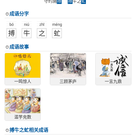
守约施
搏
搏
牛之
虻
成语分字
bó
niú
zhī
méng
搏
牛
之
虻
成语故事
一鸣惊人
三顾茅庐
一言九鼎
滥竽充数
搏牛之虻相关成语