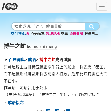
鸿
心无旁骛
攻城略地
毕卓
汤祷桑林
敝帚自珍
矜
甘
逆
无往不利
搏牛之虻
bó niú zhī méng
百题词典
成语
搏牛之虻
成语详解
原意是说主要目标应像击杀牛背上的虻虫一样去灭掉秦国，
而不是像消除虮虱那样去与别人打败。后来比喻其志在大而
不在小。
作宾语、定语；用于处事
《史记•项羽本纪》："夫搏牛之（虻），不可以破虮虱。"
成语接龙