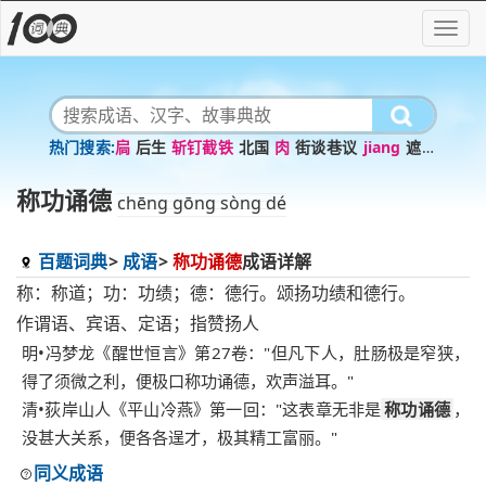
扃
后生
斩钉截铁
北国
肉
街谈巷议
jiang
遮风
挡雨
紫气东来
帛
称功诵德
chēng gōng sòng dé
百题词典
成语
称功诵德
成语详解
称：称道；功：功绩；德：德行。颂扬功绩和德行。
作谓语、宾语、定语；指赞扬人
明•冯梦龙《醒世恒言》第27卷："但凡下人，肚肠极是窄狭，
得了须微之利，便极口称功诵德，欢声溢耳。"
清•荻岸山人《平山冷燕》第一回："这表章无非是
称功诵德
，
没甚大关系，便各各逞才，极其精工富丽。"
同义成语