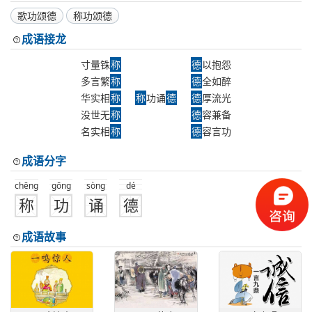
歌功颂德
称功颂德
成语接龙
寸量铢
称
德
以抱怨
多言繁
称
德
全如醉
华实相
称
称
功诵
德
德
厚流光
没世无
称
德
容兼备
名实相
称
德
容言功
成语分字
chēng
gōng
sòng
dé
称
功
诵
德
成语故事