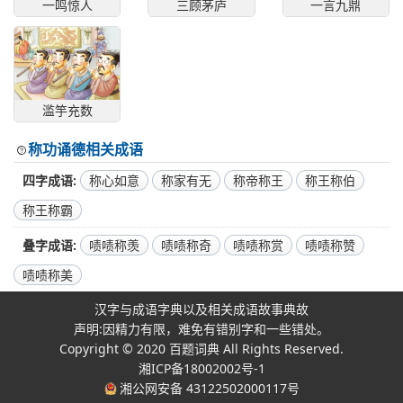
一鸣惊人
三顾茅庐
一言九鼎
滥竽充数
称功诵德相关成语
四字成语
称心如意
称家有无
称帝称王
称王称伯
称王称霸
叠字成语
啧啧称羡
啧啧称奇
啧啧称赏
啧啧称赞
啧啧称美
汉字与成语字典以及相关成语故事典故
声明:因精力有限，难免有错别字和一些错处。
Copyright © 2020
百题词典
All Rights Reserved.
湘ICP备18002002号-1
湘公网安备 43122502000117号