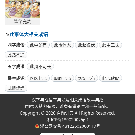
滥竽充数
此事体大相关成语
四字成语
此中多有
此事体大
此起彼伏
此中三昧
此路不通
五字成语
此风不可长
叠字成语
区区此心
耿耿此心
切切此布
此心耿耿
此恨绵绵
汉字与成语字典以及相关成语故事典故
声明:因精力有限，难免有错别字和一些错处。
Copyright © 2020
百题词典
All Rights Reserved.
湘ICP备18002002号-1
湘公网安备 43122502000117号