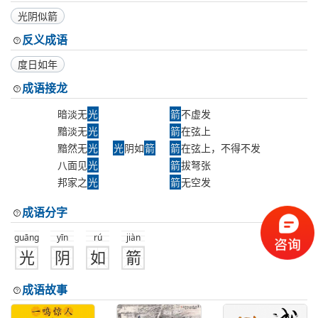
光阴似箭
反义成语
度日如年
成语接龙
暗淡无
光
箭
不虚发
黯淡无
光
箭
在弦上
黯然无
光
光
阴如
箭
箭
在弦上，不得不发
八面见
光
箭
拔弩张
邦家之
光
箭
无空发
成语分字
guāng
yīn
rú
jiàn
光
阴
如
箭
成语故事