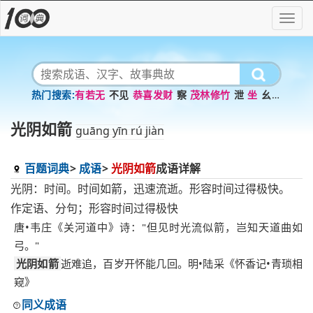
有若无
不见
恭喜发财
察
茂林修竹
泄
坐
幺豚
暮
十世单传
讎
光阴如箭
guāng yīn rú jiàn
百题词典
成语
光阴如箭
成语详解
光阴：时间。时间如箭，迅速流逝。形容时间过得极快。
作定语、分句；形容时间过得极快
唐•韦庄《关河道中》诗："但见时光流似箭，岂知天道曲如
弓。"
光阴如箭
逝难追，百岁开怀能几回。明•陆采《怀香记•青琐相
窥》
同义成语