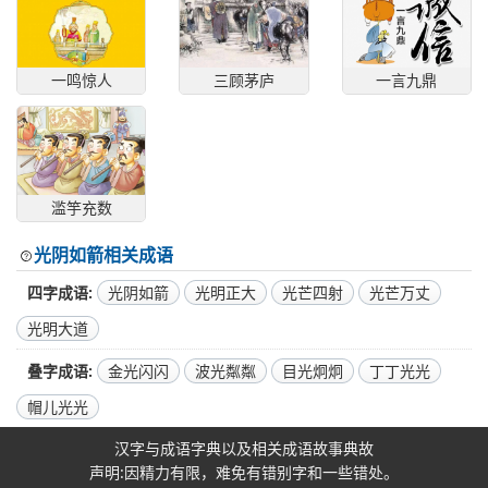
一鸣惊人
三顾茅庐
一言九鼎
滥竽充数
光阴如箭相关成语
四字成语
光阴如箭
光明正大
光芒四射
光芒万丈
光明大道
叠字成语
金光闪闪
波光粼粼
目光炯炯
丁丁光光
帽儿光光
汉字与成语字典以及相关成语故事典故
声明:因精力有限，难免有错别字和一些错处。