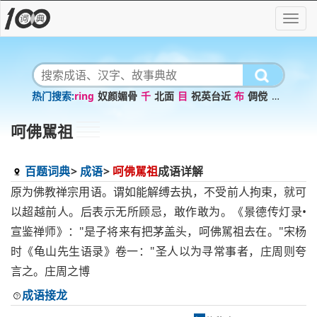
ring
奴颜媚骨
千
北面
目
祝英台近
布
倜傥
泠
止于至善
呵佛駡祖
百题词典
成语
呵佛駡祖
成语详解
原为佛教禅宗用语。谓如能解缚去执，不受前人拘束，就可
以超越前人。后表示无所顾忌，敢作敢为。《景德传灯录•
宣鉴禅师》："是子将来有把茅盖头，呵佛駡祖去在。"宋杨
时《龟山先生语录》卷一："圣人以为寻常事者，庄周则夸
言之。庄周之博
成语接龙