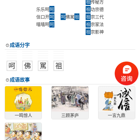
祖
传秘方
乐乐呵
呵
祖
功宗德
信口开
呵
呵
佛駡
祖
祖
宗三代
嘻嘻呵
呵
祖
宗家法
祖
宗影神
成语分字
呵
佛
駡
祖
成语故事
一鸣惊人
三顾茅庐
一言九鼎