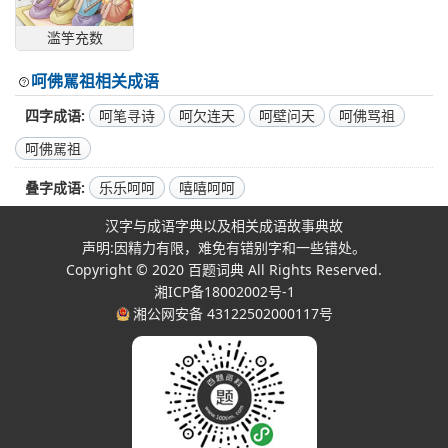
滥竽充数
呵佛駡祖相关成语
四字成语
呵笔寻诗
呵欠连天
呵壁问天
呵佛骂祖
呵佛駡祖
叠字成语
乐乐呵呵
嘻嘻呵呵
汉字与成语字典以及相关成语故事典故
声明:因精力有限，难免有错别字和一些错处。
Copyright © 2020
百题词典
All Rights Reserved.
湘ICP备18002002号-1
湘公网安备 43122502000117号