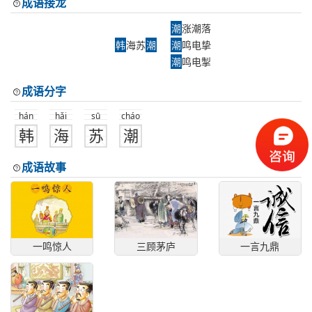
成语接龙
潮
涨潮落
韩
海苏
潮
潮
鸣电挚
潮
鸣电掣
成语分字
hán
hǎi
sū
cháo
韩
海
苏
潮
成语故事
一鸣惊人
三顾茅庐
一言九鼎