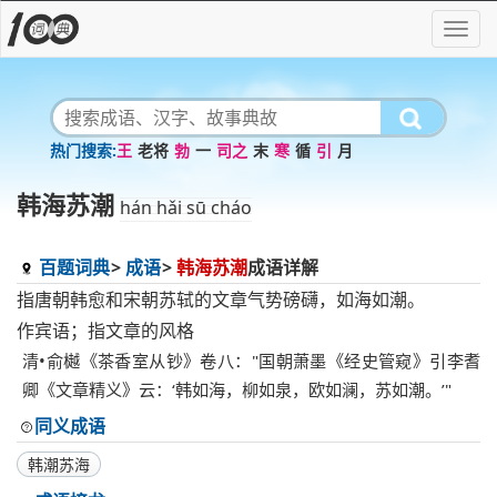
王
老将
勃
一
司之
末
寒
循
引
月
韩海苏潮
hán hǎi sū cháo
百题词典
成语
韩海苏潮
成语详解
指唐朝韩愈和宋朝苏轼的文章气势磅礴，如海如潮。
作宾语；指文章的风格
清•俞樾《茶香室从钞》卷八："国朝萧墨《经史管窥》引李耆
卿《文章精义》云：‘韩如海，柳如泉，欧如澜，苏如潮。’"
同义成语
韩潮苏海