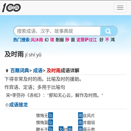
风沐雨
幻
琐
削弱
陟
面
泥菩萨过江
好
不
鸿
及时雨
jí shí yǔ
百题词典
成语
及时雨
成语详解
下得非常及时的雨。比喻及时的援助。
作宾语、定语；多用于比喻句
宋•李弥孙《赤松》："那知无心云，解作及时雨。"
成语接龙
懊悔无
及
雨
丝风片
懊悔莫
及
雨
井烟垣
鞭长不
及
及
时
雨
雨
僝云僽