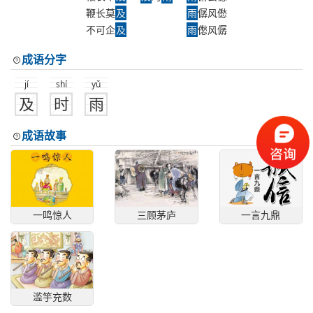
鞭长莫
及
雨
僝风僽
不可企
及
雨
僽风僝
成语分字
jí
shí
yǔ
及
时
雨
成语故事
一鸣惊人
三顾茅庐
一言九鼎
滥竽充数