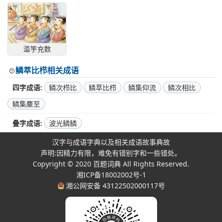
滥竽充数
鳞萃比栉相关成语
四字成语
鳞次栉比
鳞萃比栉
鳞集仰流
鳞次相比
鳞集麇至
叠字成语
波光鳞鳞
汉字与成语字典以及相关成语故事典故
声明:因精力有限，难免有错别字和一些错处。
Copyright © 2020
百题词典
All Rights Reserved.
湘ICP备18002002号-1
湘公网安备 43122502000117号