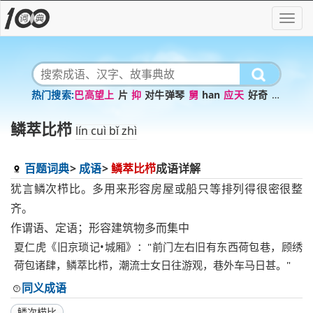
巴高望上
片
抑
对牛弹琴
舅
han
应天
好奇
心
旷
扬州
鳞萃比栉
lín cuì bǐ zhì
百题词典
成语
鳞萃比栉
成语详解
犹言鳞次栉比。多用来形容房屋或船只等排列得很密很整
齐。
作谓语、定语；形容建筑物多而集中
夏仁虎《旧京琐记•城厢》："前门左右旧有东西荷包巷，顾绣
荷包诸肆，鳞萃比栉，潮流士女日往游观，巷外车马日甚。"
同义成语
鳞次栉比