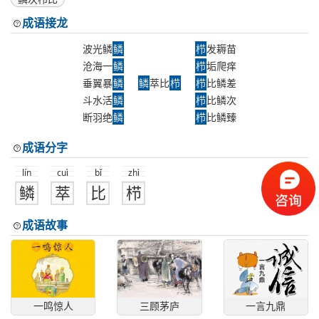
成语接龙
波光鳞
鳞
栉
发耨苗
沧海一
鳞
栉
垢爬痒
垂翼暴
鳞
鳞
萃比
栉
栉
比鳞差
斗水活
鳞
栉
比鳞次
断羽绝
鳞
栉
比鳞臻
成语分字
lín
cuì
bǐ
zhì
鳞
萃
比
栉
成语故事
一鸣惊人
三顾茅庐
一言九鼎