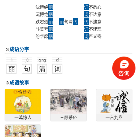
沈博绝
丽
词
不悉心
沉博绝
丽
词
不达意
跌宕遒
丽
丽
句清
词
词
不逮意
斗美夸
丽
词
不逮理
纷华靡
丽
词
严义密
成语分字
lì
jù
qīng
cí
丽
句
清
词
成语故事
一鸣惊人
三顾茅庐
一言九鼎