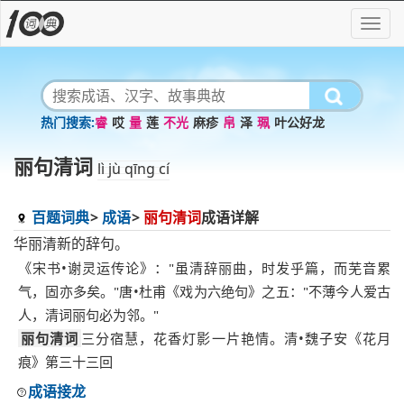
睿
哎
量
莲
不光
麻疹
帛
泽
珮
叶公好龙
丽句清词
lì jù qīng cí
百题词典
成语
丽句清词
成语详解
华丽清新的辞句。
《宋书•谢灵运传论》："虽清辞丽曲，时发乎篇，而芜音累
气，固亦多矣。"唐•杜甫《戏为六绝句》之五："不薄今人爱古
人，清词丽句必为邻。"
丽句清词
三分宿慧，花香灯影一片艳情。清•魏子安《花月
痕》第三十三回
成语接龙