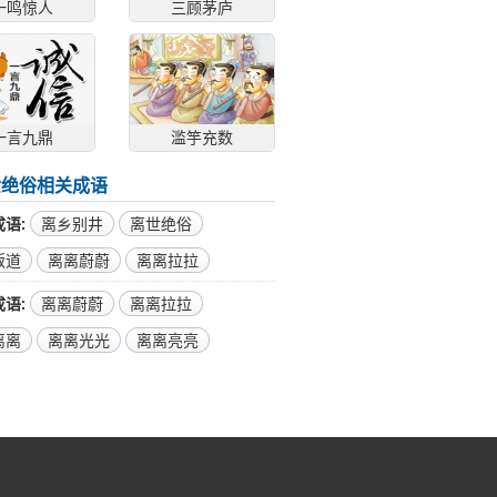
一鸣惊人
三顾茅庐
一言九鼎
滥竽充数
世绝俗相关成语
成语
离乡别井
离世绝俗
叛道
离离蔚蔚
离离拉拉
成语
离离蔚蔚
离离拉拉
离离
离离光光
离离亮亮