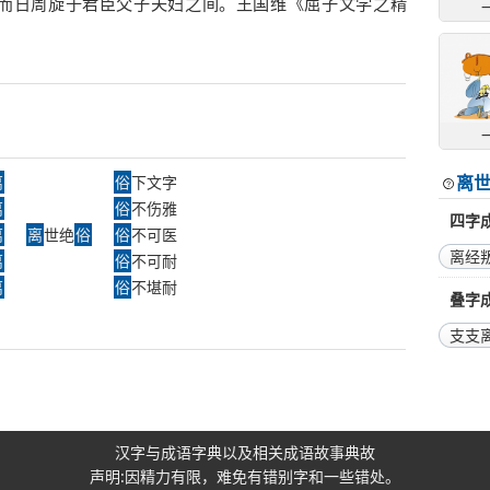
而日周旋于君臣父子夫妇之间。王国维《屈子文学之精
离
离
俗
下文字
离
俗
不伤雅
四字
离
离
世绝
俗
俗
不可医
离经
离
俗
不可耐
离
俗
不堪耐
叠字
支支
汉字与成语字典以及相关成语故事典故
声明:因精力有限，难免有错别字和一些错处。