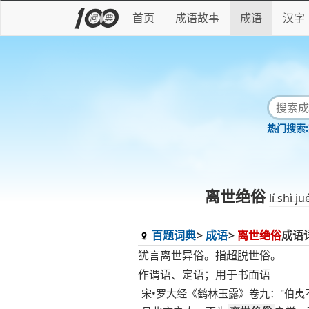
首页
成语故事
成语
汉字
离世绝俗
lí shì ju
百题词典
成语
离世绝俗
成语
犹言离世异俗。指超脱世俗。
作谓语、定语；用于书面语
宋•罗大经《鹤林玉露》卷九："伯