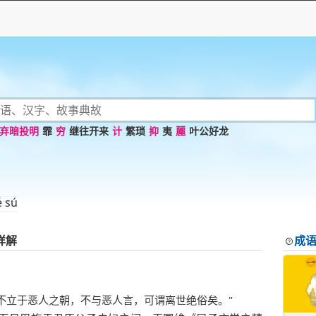
弃暗投明
霏
穷
继往开来
计
繁琐
抑
夷
麗
叶公好龙
é sú
详解
成
夷不立于恶人之朝，不与恶人言，可谓离世绝俗矣。"