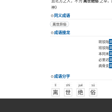
且北方之人，不为
离世绝俗
之举，
神》
同义成语
离世异俗
成语接龙
斑驳陆
班驳陆
本同末
必里迟
病骨支
成语分字
lí
shì
jué
sú
离
世
绝
俗