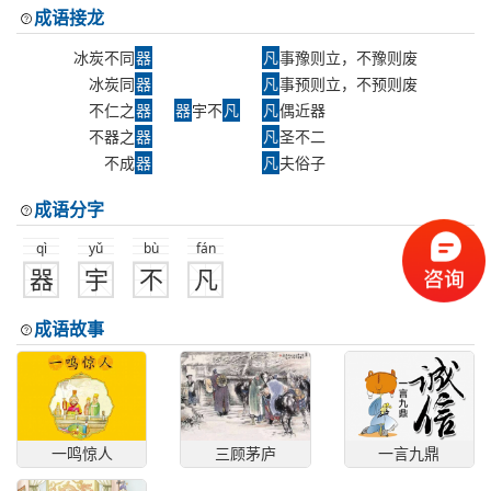
成语接龙
冰炭不同
器
凡
事豫则立，不豫则废
冰炭同
器
凡
事预则立，不预则废
不仁之
器
器
宇不
凡
凡
偶近器
不器之
器
凡
圣不二
不成
器
凡
夫俗子
成语分字
qì
yǔ
bù
fán
器
宇
不
凡
成语故事
一鸣惊人
三顾茅庐
一言九鼎