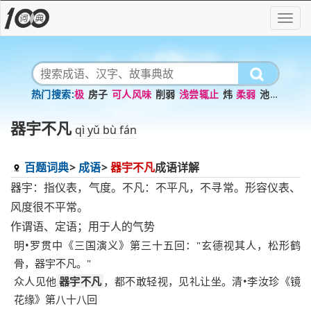
极
房子
可人风味
削弱
浅尝辄止
炜
柔弱
池鱼
笼鸟
鳌
新陈代谢
器宇不凡
qì yǔ bù fán
百题词典
成语
器宇不凡
成语详解
器宇：指仪表，气度。不凡：不平凡，不寻常。形容仪表、
风度很不平常。
作谓语、定语；用于人的气势
明•罗贯中《三国演义》第三十五回："玄德视其人，松形鹤
骨，器宇不凡。"
众人见他
器宇不凡
，都不敢轻视，见礼让坐。清•李汝珍《镜
花缘》第八十八回