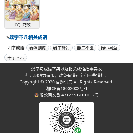
滥竽充数
器宇不凡相关成语
四字成语
器满则覆
器宇轩昂
器二不匮
器小易盈
器宇不凡
汉字与成语字典以及相关成语故事典故
声明:因精力有限，难免有错别字和一些错处。
Copyright © 2020
百题词典
All Rights Reserved.
湘ICP备18002002号-1
湘公网安备 43122502000117号