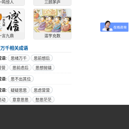
一鸣惊人
三顾茅庐
一言九鼎
滥竽充数
绪万千相关成语
成语
思绪万千
思前想后
营营
思前虑后
思想抛锚
成语
思不出其位
成语
疑疑思思
思虑营营
思动
意意思思
愁思茫茫