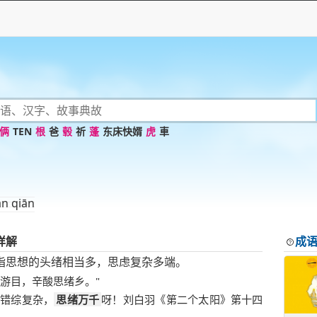
俩
TEN
根
爸
毂
祈
蓬
东床快婿
虎
車
àn qiān
详解
成
指思想的头绪相当多，思虑复杂多端。
伤游目，辛酸思绪乡。"
么错综复杂，
思绪万千
呀！刘白羽《第二个太阳》第十四