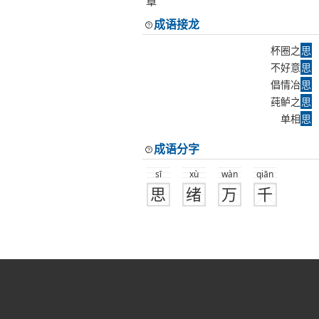
章
成语接龙
杯圈之
思
不好意
思
倡情冶
思
莼鲈之
思
单相
思
成语分字
sī
xù
wàn
qiān
思
绪
万
千