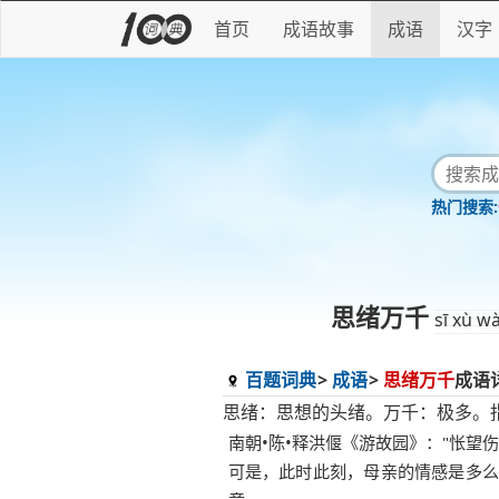
首页
成语故事
成语
汉字
思绪万千
sī xù w
百题词典
成语
思绪万千
成语
思绪：思想的头绪。万千：极多。
南朝•陈•释洪偃《游故园》："怅望
可是，此时此刻，母亲的情感是多