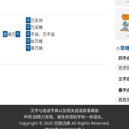
千
万买邻
千
万买隣
思
绪万
千
千
不该，万不该
千
丝万缕
思
千
乘万骑
四字
思虑
五字
叠字
蠢蠢
汉字与成语字典以及相关成语故事典故
声明:因精力有限，难免有错别字和一些错处。
Copyright © 2020
百题词典
All Rights Reserved.