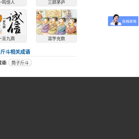
一鸣惊人
三顾茅庐
一言九鼎
滥竽充数
子斤斗相关成语
成语
筒子斤斗