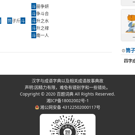
斗
丽争妍
斗
争斗合
筒
筒
子斤
斗
斗
升之水
斗
升之禄
斗
南一人
筒
四字
汉字与成语字典以及相关成语故事典故
声明:因精力有限，难免有错别字和一些错处。
Copyright © 2020
百题词典
All Rights Reserved.
湘ICP备18002002号-1
湘公网安备 43122502000117号