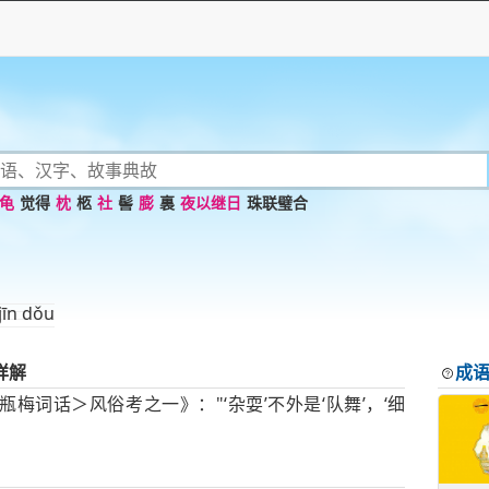
龟
觉得
枕
柩
社
髻
膨
裏
夜以继日
珠联璧合
jīn dǒu
详解
成
梅词话＞风俗考之一》："‘杂耍’不外是‘队舞’，‘细