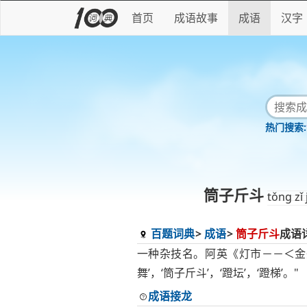
首页
成语故事
成语
汉字
筒子斤斗
tǒng zǐ 
百题词典
成语
筒子斤斗
成语
一种杂技名。阿英《灯市－－＜金瓶
舞’，‘筒子斤斗’，‘蹬坛’，‘蹬梯’。"
成语接龙