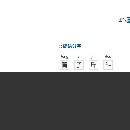
出气
成语分字
tǒng
zǐ
jīn
dǒu
筒
子
斤
斗