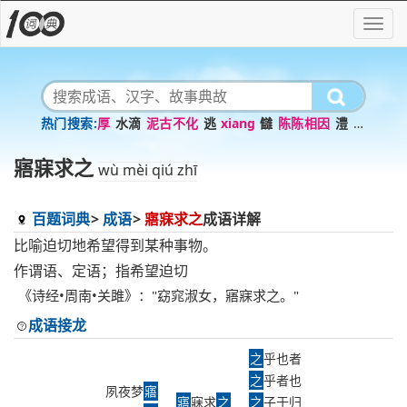
厚
水滴
泥古不化
逃
xiang
讎
陈陈相因
澧
攻
城略地
感
寤寐求之
wù mèi qiú zhī
百题词典
成语
寤寐求之
成语详解
比喻迫切地希望得到某种事物。
作谓语、定语；指希望迫切
《诗经•周南•关雎》："窈窕淑女，寤寐求之。"
成语接龙
之
乎也者
之
乎者也
夙夜梦
寤
寤
寐求
之
之
子于归