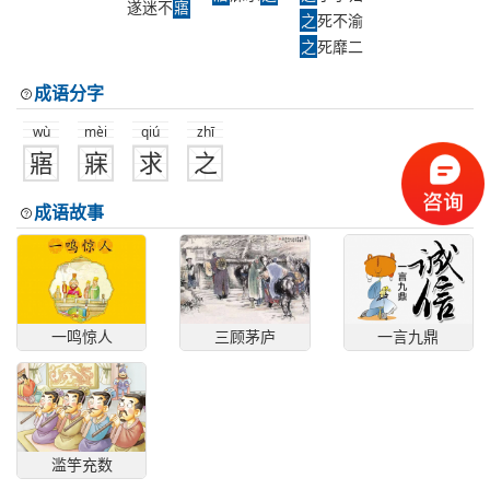
遂迷不
寤
之
死不渝
之
死靡二
成语分字
wù
mèi
qiú
zhī
寤
寐
求
之
成语故事
一鸣惊人
三顾茅庐
一言九鼎
滥竽充数