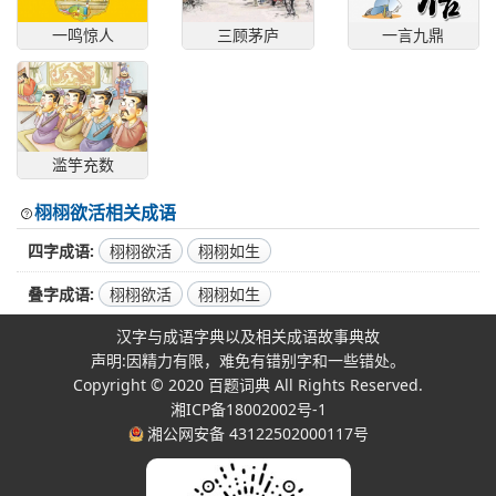
一鸣惊人
三顾茅庐
一言九鼎
滥竽充数
栩栩欲活相关成语
四字成语
栩栩欲活
栩栩如生
叠字成语
栩栩欲活
栩栩如生
汉字与成语字典以及相关成语故事典故
声明:因精力有限，难免有错别字和一些错处。
Copyright © 2020
百题词典
All Rights Reserved.
湘ICP备18002002号-1
湘公网安备 43122502000117号