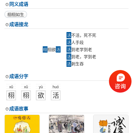
同义成语
栩栩如生
成语接龙
活
不活，死不死
活
人手段
栩
栩欲
活
活
到老学到老
活
到老，学到老
活
剥生吞
成语分字
xǔ
xǔ
yù
huó
栩
栩
欲
活
成语故事