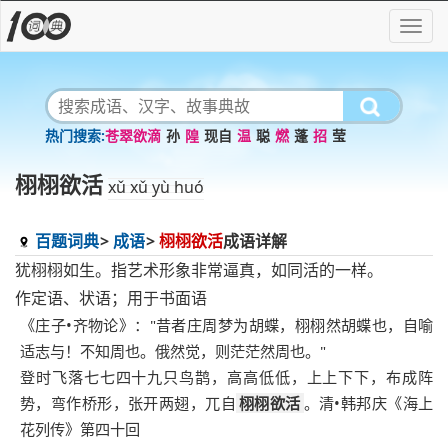
苍翠欲滴
孙
隍
现自
温
聪
燃
蓬
招
莹
栩栩欲活
xǔ xǔ yù huó
百题词典
成语
栩栩欲活
成语详解
犹栩栩如生。指艺术形象非常逼真，如同活的一样。
作定语、状语；用于书面语
《庄子•齐物论》："昔者庄周梦为胡蝶，栩栩然胡蝶也，自喻
适志与！不知周也。俄然觉，则茫茫然周也。"
登时飞落七七四十九只鸟鹊，高高低低，上上下下，布成阵
势，弯作桥形，张开两翅，兀自
栩栩欲活
。清•韩邦庆《海上
花列传》第四十回