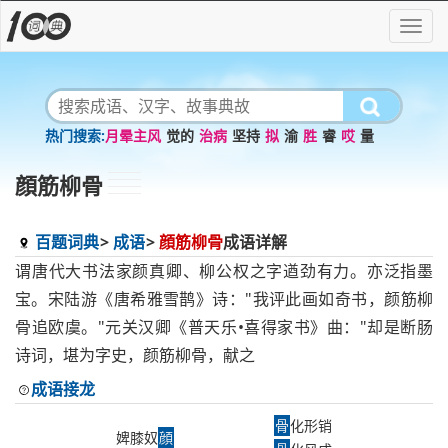
月晕主风
觉的
治病
坚持
拟
渝
胜
睿
哎
量
顔筋柳骨
百题词典
成语
顔筋柳骨
成语详解
谓唐代大书法家颜真卿、柳公权之字遒劲有力。亦泛指墨
宝。宋陆游《唐希雅雪鹊》诗："我评此画如奇书，颜筋柳
骨追欧虞。"元关汉卿《普天乐•喜得家书》曲："却是断肠
诗词，堪为字史，颜筋柳骨，献之
成语接龙
骨
化形销
婢膝奴
顔