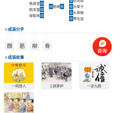
骨
化风成
皓首苍
顔
顔
筋柳
骨
骨
头架子
鹤发童
顔
骨
头骨脑
緑鬓朱
顔
骨
寒毛竖
成语分字
顔
筋
柳
骨
成语故事
一鸣惊人
三顾茅庐
一言九鼎