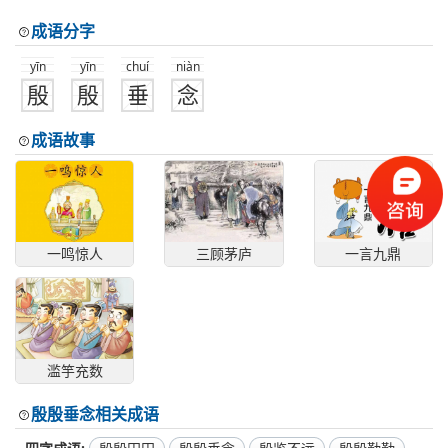
成语分字
yīn
yīn
chuí
niàn
殷
殷
垂
念
成语故事
一鸣惊人
三顾茅庐
一言九鼎
滥竽充数
殷殷垂念相关成语