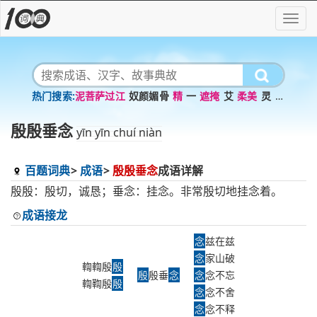
泥菩萨过江
奴颜媚骨
精
一
遮掩
艾
柔美
灵
槌
牛酾酒
九十
殷殷垂念
yīn yīn chuí niàn
百题词典
成语
殷殷垂念
成语详解
殷殷：殷切，诚恳；垂念：挂念。非常殷切地挂念着。
成语接龙
念
兹在兹
念
家山破
輷輷殷
殷
殷
殷垂
念
念
念不忘
輷鞫殷
殷
念
念不舍
念
念不释