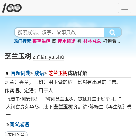
蓬荜生辉
既
萍水相逢
祎
林林总总
打狗看主
齉
光照亮
聪
觉的
芝兰玉树
zhī lán yù shù
百题词典
成语
芝兰玉树
成语详解
芝兰：香草；玉树：用玉做的树。比喻有出息的子弟。
作宾语、定语；用于人
《晋书•谢安传》："譬如芝兰玉树，欲使其生于庭阶耳。"
人间富贵荣华尽，膝下
芝兰玉树
齐。清•陈端生《再生缘》卷
一
同义成语
玉树芝兰