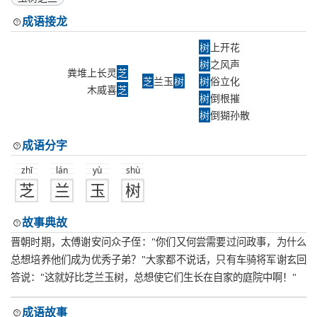
成语接龙
树
上开花
树
之风声
粪堆上长灵
芝
芝
兰玉
树
树
俗立化
木威喜
芝
树
倒根摧
树
倒猢孙散
成语分字
zhī
lán
yù
shù
芝
兰
玉
树
故事典故
晋朝时期，太傅谢安问众子侄："你们又何尝需要过问政事，为什么
总想培养他们成为优秀子弟？"大家都不说话，只有车骑将军谢玄回
答说："这就好比芝兰玉树，总想使它们生长在自家的庭院中啊！"
成语故事