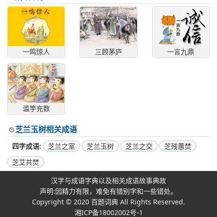
一鸣惊人
三顾茅庐
一言九鼎
滥竽充数
芝兰玉树相关成语
四字成语
芝兰之室
芝兰玉树
芝兰之交
芝残蕙焚
芝艾共焚
汉字与成语字典以及相关成语故事典故
声明:因精力有限，难免有错别字和一些错处。
Copyright © 2020
百题词典
All Rights Reserved.
湘ICP备18002002号-1