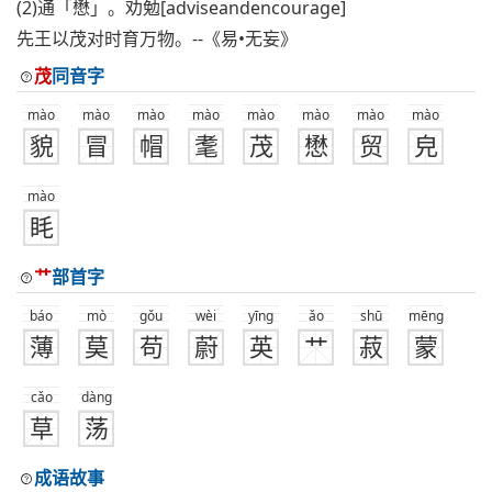
(2)通「懋」。劝勉[adviseandencourage]
先王以茂对时育万物。--《易•无妄》
茂
同音字
mào
mào
mào
mào
mào
mào
mào
mào
貌
冒
帽
耄
茂
懋
贸
皃
mào
眊
艹
部首字
báo
mò
gǒu
wèi
yīng
ǎo
shū
mēng
薄
莫
苟
蔚
英
艹
菽
蒙
cǎo
dàng
草
荡
成语故事