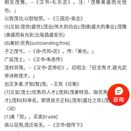
桐生茂豫。--《汉书•礼乐志》。注:「茂豫美盛而光悦
也。」
以旌茂功,以慰劬劳。--《三国志•吴志》
(5)又如:茂世(盛世);茂业(伟大的功业);茂绪(盛大的事业);茂豫
(美盛而有光彩;比喻昌盛安乐)
(6)美好;优秀[outstanding;fine]
子之茂兮。--《诗•齐风•还》。传:「美也。」
广延茂士。--《汉书•朱邑传》
茂材异等。--《汉书•武帝纪》。应昭注:「旧言秀才,避光武
帝讳称茂才。」
出文多者,才知(智)茂。--王充《论衡》
(7)又如:茂士(优秀的人才);茂异(茂美特异。指优秀出众的人
才);茂科(科举名。即贤良方正科);茂年(盛壮之年);茂龄(壮年)
〈动〉
(1)通「贸」。买卖[trade]
商以足用,茂迁有无。--《汉书•叙传下》