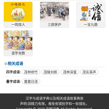
一鸣惊人
三顾茅庐
一言九鼎
滥竽充数
相关成语
四字成语
茂林修竹
茂陵刘郎
茂林深篁
茂实英声
叠字成语
蔓蔓日茂
汉字与成语字典以及相关成语故事典故
声明:因精力有限，难免有错别字和一些错处。
Copyright © 2020
百题词典
All Rights Reserved.