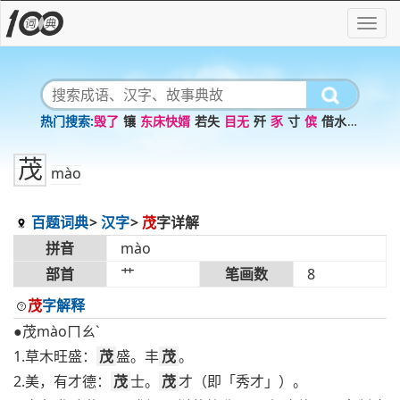
毁了
镶
东床快婿
若失
目无
歼
豕
寸
傧
借水行
舟
茂
mào
百题词典
汉字
茂
字详解
拼音
mào
部首
艹
笔画数
8
茂
字解释
●茂màoㄇㄠˋ
1.草木旺盛：
茂
盛。丰
茂
。
2.美，有才德：
茂
士。
茂
才（即「秀才」）。