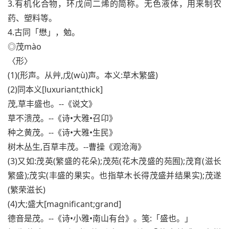
3.有机化合物，环戊间二烯的简称。无色液体，用来制农
药、塑料等。
4.古同「懋」，勉。
◎茂mào
〈形〉
(1)(形声。从艸,戊(wù)声。本义:草木繁盛)
(2)同本义[luxuriant;thick]
茂,草丰盛也。--《说文》
草不溃茂。--《诗•大雅•召卬》
种之黄茂。--《诗•大雅•生民》
树木丛生,百草丰茂。--曹操《观沧海》
(3)又如:茂英(繁盛的花朵);茂苑(花木茂盛的苑囿);茂育(滋长
繁盛);茂实(丰盛的果实。也指草木长得茂盛并结果实);茂遂
(繁荣滋长)
(4)大;盛大[magnificant;grand]
德音是茂。--《诗•小雅•南山有台》。笺:「盛也。」