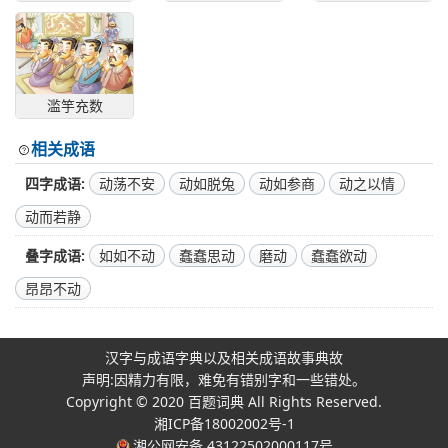
滥竽充数
相关成语
四字成语
动荡不安
动如脱兔
动如参商
动之以情
动而若静
叠字成语
如如不动
蠢蠢思动
磨动
蠢蠢欲动
昂昂不动
汉字与成语字典以及相关成语故事典故
声明:因精力有限，难免有错别字和一些错处。
Copyright © 2020
百题词典
All Rights Reserved.
湘ICP备18002002号-1
湘公网安备 43122502000117号