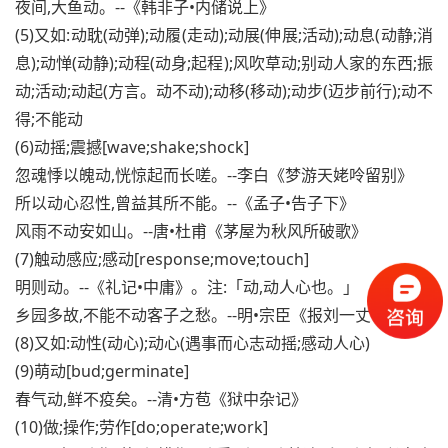
夜间,大鱼动。--《韩非子•内储说上》
(5)又如:动耽(动弹);动履(走动);动展(伸展;活动);动息(动静;消
息);动惮(动静);动程(动身;起程);风吹草动;别动人家的东西;振
动;活动;动起(方言。动不动);动移(移动);动步(迈步前行);动不
得;不能动
(6)动摇;震撼[wave;shake;shock]
忽魂悸以魄动,恍惊起而长嗟。--李白《梦游天姥呤留别》
所以动心忍性,曾益其所不能。--《孟子•告子下》
风雨不动安如山。--唐•杜甫《茅屋为秋风所破歌》
(7)触动感应;感动[response;move;touch]
明则动。--《礼记•中庸》。注:「动,动人心也。」
乡园多故,不能不动客子之愁。--明•宗臣《报刘一丈书》
(8)又如:动性(动心);动心(遇事而心志动摇;感动人心)
(9)萌动[bud;germinate]
春气动,鲜不疫矣。--清•方苞《狱中杂记》
(10)做;操作;劳作[do;operate;work]