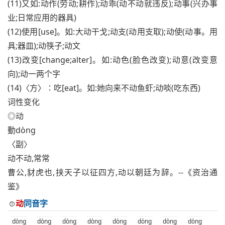
(11)又如:动作(劳动;耕作);动乖(动不动就违反);动事(兴办事
业;日常应用的器具)
(12)使用[use]。如:大动干戈;动支(动用支取);动使(动事。用
具;器皿);动筷子;动文
(13)改变[change;alter]。如:动色(脸色改变);动意(改变意
向);动一两个字
(14)〈方〉∶吃[eat]。如:她向来不动鱼虾;动啖(吃东西)
词性变化
◎动
動dòng
〈副〉
动不动,常常
曹公,豺虎也,挟天子以征四方,动以朝廷为辞。--《资治通
鉴》
动
同音字
dòng
dòng
dòng
dòng
dòng
dòng
dòng
dòng