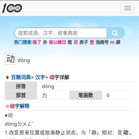
毁了
亦
夜以继日
既
目
房子
登
泡病号
m
辟
动
dòng
百题词典
汉字
动
字详解
拼音
dòng
部首
力
笔画数
6
动
字解释
●动
dòngㄉㄨㄥˋ
1.改变原来位置或脱离静止状态，与「静」相对：变
动
。