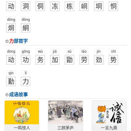
动
洞
侗
冻
栋
峒
垌
恫
dòng
dòng
烔
絧
力
部首字
dòng
gōng
wù
jiā
xù
láo
jìn
shì
动
功
务
加
勖
劳
劲
势
qín
lì
勤
力
成语故事
一鸣惊人
三顾茅庐
一言九鼎