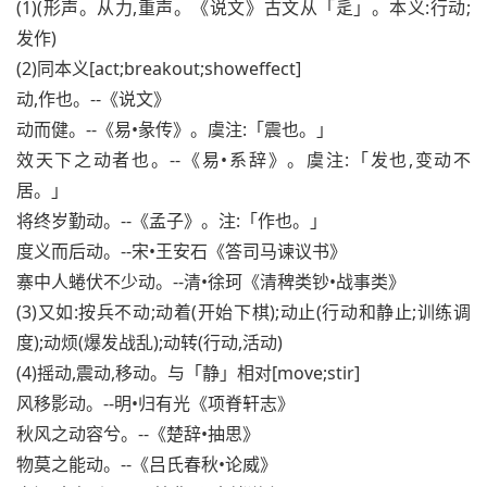
(1)(形声。从力,重声。《说文》古文从「辵」。本义:行动;
发作)
(2)同本义[act;breakout;showeffect]
动,作也。--《说文》
动而健。--《易•彖传》。虞注:「震也。」
效天下之动者也。--《易•系辞》。虞注:「发也,变动不
居。」
将终岁勤动。--《孟子》。注:「作也。」
度义而后动。--宋•王安石《答司马谏议书》
寨中人蜷伏不少动。--清•徐珂《清稗类钞•战事类》
(3)又如:按兵不动;动着(开始下棋);动止(行动和静止;训练调
度);动烦(爆发战乱);动转(行动,活动)
(4)摇动,震动,移动。与「静」相对[move;stir]
风移影动。--明•归有光《项脊轩志》
秋风之动容兮。--《楚辞•抽思》
物莫之能动。--《吕氏春秋•论威》