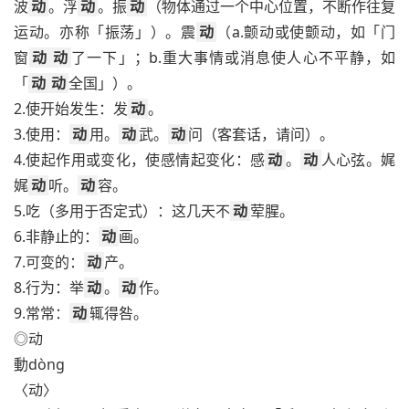
波
动
。浮
动
。振
动
（物体通过一个中心位置，不断作往复
运动。亦称「振荡」）。震
动
（a.颤动或使颤动，如「门
窗
动
动
了一下」；b.重大事情或消息使人心不平静，如
「
动
动
全国」）。
2.使开始发生：发
动
。
3.使用：
动
用。
动
武。
动
问（客套话，请问）。
4.使起作用或变化，使感情起变化：感
动
。
动
人心弦。娓
娓
动
听。
动
容。
5.吃（多用于否定式）：这几天不
动
荤腥。
6.非静止的：
动
画。
7.可变的：
动
产。
8.行为：举
动
。
动
作。
9.常常：
动
辄得咎。
◎动
動dòng
〈动〉