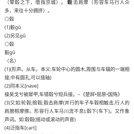
（辇毂之下，借指京城）。
毂
击肩摩（形容车马行人众
多，来往十分拥挤）。
◎毂
(1)轂gū
(2)另见gǔ
◎毂
轂gǔ
〈名〉
(1)(形声。从车。本义:车轮中心的圆木,周围与车辐的一端相
接,中有圆孔,可以插轴)
(2)同本义[nave]
操吴戈兮被犀甲,车错毂兮短兵接。--《楚辞•屈原•国殇》
(3)又如:轮毂;绾毂;毂击肩摩(并行的车子车毂相触击,行人的
肩膀相摩擦。形容行人车马川流不息);毂下(车下)。又作象
声词。如:毂毂(摇动或滚动的声音)
(4)泛指车[cart]