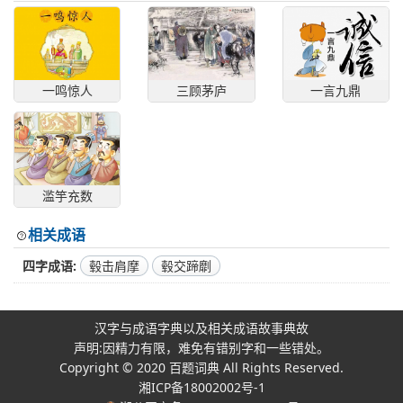
一鸣惊人
三顾茅庐
一言九鼎
滥竽充数
相关成语
四字成语
毂击肩摩
毂交蹄劘
汉字与成语字典以及相关成语故事典故
声明:因精力有限，难免有错别字和一些错处。
Copyright © 2020
百题词典
All Rights Reserved.
湘ICP备18002002号-1