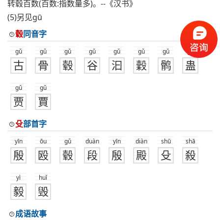
转毂百数(百数:指数量多)。--《汉书》
(5)另见gū
毂
同音字
gǔ
gǔ
gǔ
gǔ
gǔ
gǔ
gǔ
gǔ
古
骨
毂
谷
汩
穀
鹘
蛊
gǔ
gǔ
贾
賈
殳
部首字
yīn
ōu
gǔ
duàn
yīn
diàn
shū
shā
殷
殴
毂
段
殷
殿
殳
殺
yì
huǐ
毅
毁
成语故事