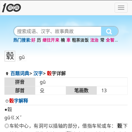
好
历
继往开来
楠
車
粗茶淡饭
法治
常
全智全
能
幺豚暮
毂
gǔ
百题词典
汉字
毂
字详解
拼音
gǔ
部首
殳
笔画数
13
毂
字解释
●毂
gǔㄍㄨˇ
◎车轮中心，有洞可以插轴的部分，借指车轮或车：
毂
下