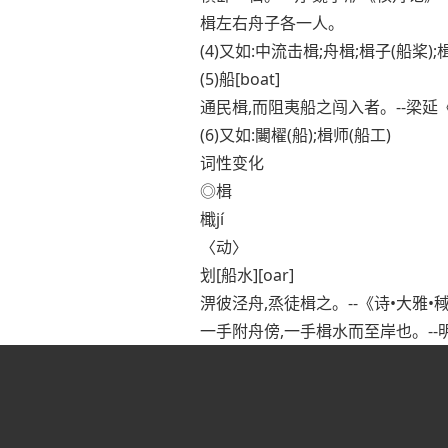
楫左右舟子各一人。
(4)又如:中流击楫;舟楫;楫子(船桨);
(5)船[boat]
通民楫,而阻夷船之闯入者。--梁延
(6)又如:闄櫂(船);楫师(船工)
词性变化
◎楫
檝jí
〈动〉
划[船水][oar]
淠彼泾舟,烝徒楫之。--《诗•大雅•
一手附舟傍,一手楫水而至岸也。--