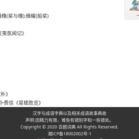
楫橹(桨与橹);楫櫂(船桨)
《夷氛闻记》
稢朴》
明•费信《星槎胜览》
汉字与成语字典以及相关成语故事典故
声明:因精力有限，难免有错别字和一些错处。
Copyright © 2020
百题词典
All Rights Reserved.
湘ICP备18002002号-1