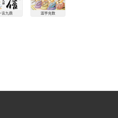
一言九鼎
滥竽充数