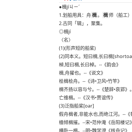
●楫jíㄐㄧˊ
1.划船用具：舟
楫
。
楫
师（船工
2.古同「辑」，聚集。
◎楫jí
〈名〉
(1)(形声短的船桨)
(2)同本义。短曰楫,长曰楫[shortoa
棹,短曰楫,长曰棹。--《韵会》
楫,舟擢也。--《说文》
桧楫桧舟。--《诗•卫风•竹竿》
楫齐扬以容与兮。--《楚辞•哀郢》
亡维楫。--《汉书•贾谊传》
(3)泛指船桨[oar]
假舟楫者,非能水也,而绝江河。--《
樯倾楫摧。--宋•范仲淹《岳阳楼记
横卧一楫。--明•魏学洢《核舟记》