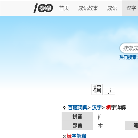
首页
成语故事
成语
汉字
楫
jí
百题词典
汉字
楫
字详解
拼音
jí
部首
木
楫
字解释