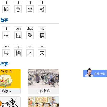
jí
jí
jí
jí
即
急
亟
戢
部首字
jí
gùn
shuò
mó
楫
棍
槊
模
guǒ
qī
mù
lái
果
栖
木
来
语故事
一鸣惊人
三顾茅庐