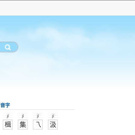
同音字
jí
jí
jí
jí
楫
集
乁
汲