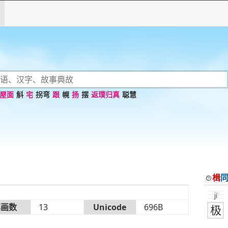
屋面
斛
宅
拐弯
跟
幌
扬
摆
返璞归真
聪慧
楫
jí
笔画数
13
Unicode
696B
极