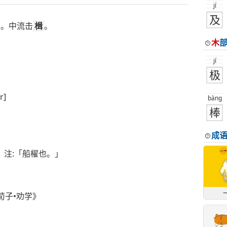
jí
及
）。中流击
楫
。
木
jí
极
r]
bàng
棒
成
。注:「船櫂也。」
荀子•劝学》
》