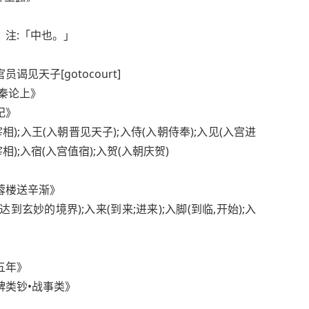
。注:「中也。」
谒见天子[gotocourt]
过秦论上》
纪》
宰相);入王(入朝晋见天子);入侍(入朝侍奉);入见(入宫进
相);入宿(入宫值宿);入贺(入朝庆贺)
蓉楼送辛渐》
(达到玄妙的境界);入来(到来;进来);入脚(到临,开始);入
五年》
稗类钞•战事类》