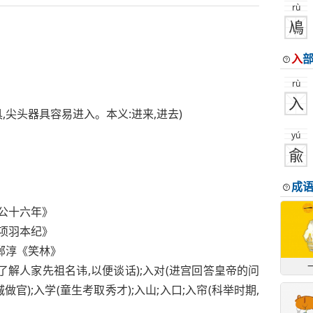
rù
鳰
。
入
rù
入
具,尖头器具容易进入。本义:进来,进去)
yú
兪
成
文公十六年》
•项羽本纪》
郸淳《笑林》
需了解人家先祖名讳,以便谈话);入对(进宫回答皇帝的问
城做官);入学(童生考取秀才);入山;入口;入帘(科举时期,