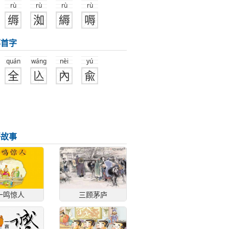
rù
rù
rù
rù
缛
洳
縟
嗕
部首字
quán
wáng
nèi
yú
全
兦
內
兪
语故事
一鸣惊人
三顾茅庐