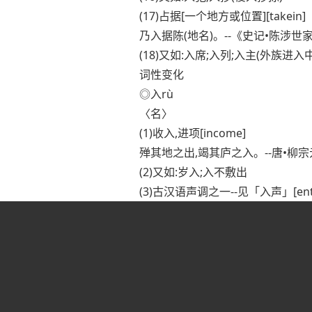
(17)占据[一个地方或位置][takein]
乃入据陈(地名)。--《史记•陈涉世
(18)又如:入席;入列;入主(外族进入
词性变化
◎入rù
〈名〉
(1)收入,进项[income]
殚其地之出,竭其庐之入。--唐•柳
(2)又如:岁入;入不敷出
(3)古汉语声调之一--见「入声」[enter