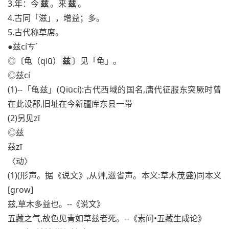
3.年：今
兹
。来
兹
。
4.古同「滋」，增益；多。
5.古代称草席。
●兹cíㄘˊ
◎〔龟（qiū）
兹
〕见「龟」。
◎兹cí
(1)--「龟兹」(Qiūcí):古代西域的国名,唐代征服东突厥时曾
在此设郡,旧址在今新疆库东县一带
(2)另见zī
◎兹
茲zī
〈动〉
(1)(形声。据《说文》,从艸,滋省声。本义:草木茂盛)同本义
[grow]
兹,草木多益也。--《说文》
五藏之气,故色见青如草兹者死。--《素问•五藏生成论》