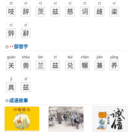
zī
cí
cí
cí
cí
cí
cí
cí
吱
辞
茨
兹
慈
词
雌
粢
cí
cí
辤
辭
丷
部首字
guān
shòu
lán
zī
duì
chǎn
jiān
yǎng
关
兽
兰
兹
兑
冁
兼
养
jì
zī
兾
兹
成语故事