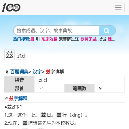
屑
引
东施效颦
泥菩萨过江
徒劳无益
以诚
瑰意
琦行
泥古不化
寸草春晖
幺豚暮
兹
zī,cí
百题词典
汉字
兹
字详解
拼音
zī,cí
部首
丷
笔画数
9
兹
字解释
●兹zīㄗˉ
1.这，这个，此：
兹
日。
兹
行（xíng）。
2.现在：
兹
聘请某先生为本校教员。