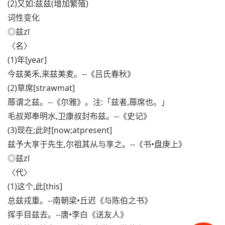
(2)又如:兹兹(增加繁殖)
词性变化
◎兹zī
〈名〉
(1)年[year]
今兹美禾,来兹美麦。--《吕氏春秋》
(2)草席[strawmat]
蓐谓之兹。--《尔雅》。注:「兹者,蓐席也。」
毛叔郑奉明水,卫康叔封布兹。--《史记》
(3)现在;此时[now;atpresent]
兹予大享于先生,尔祖其从与享之。--《书•盘庚上》
◎兹zī
〈代〉
(1)这个,此[this]
总兹戎重。--南朝梁•丘迟《与陈伯之书》
挥手目兹去。--唐•李白《送友人》