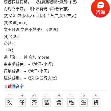
兹游快且愧矣。--《徐霞客游记•游黄山记》
而母立于兹。--明•归有光《项脊轩志》
(2)又如:兹事体大(此事牵连甚广,关系重大)
(3)这里[here]
文王既没,文在不兹乎•--《论语》
(4)另见cí
◎兹zī
〈副〉
通「滋」。益,愈加[more]
由由乎兹免。--《管子•小问》
行地兹远。--《管子•小匡》
赋敛兹重。--《汉书•五行志七》
兹
同音字
zī
zī
zī
zī
zī
zī
zī
zī
孜
仔
齐
菑
訾
稵
滋
资