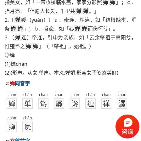
指美女，如「一带妆楼临水盖，家家分影照
婵
婵
」；ｃ．
指月亮：「但愿人长久，千里共
婵
婵
。」
2.〔
婵
媛（yuán）〕ａ．牵连，相连，如「结根竦本，垂
条
婵
婵
」；ｂ．眷恋，如「心
婵
婵
而伤怀兮」。
3.〔
婵
连〕牵连，引申为亲族，如「云余肇祖于高阳兮，
惟楚怀之
婵
婵
」（「肇祖」，始祖。）
◎婵
(1)嬋chán
(2)(形声。从女,单声。本义:婵娟:形容女子姿态美好)
婵
同音字
chán
chán
chán
chán
chán
chán
chán
chán
婵
单
馋
孱
谗
缠
禅
潺
chán
chán
蝉
毚