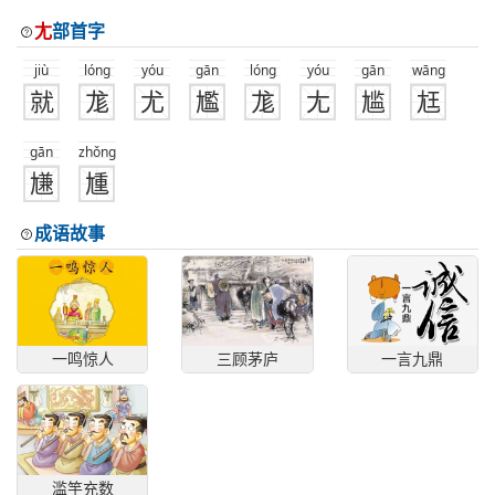
尢
部首字
jiù
lóng
yóu
gān
lóng
yóu
gān
wāng
就
尨
尤
尷
尨
尢
尴
尪
gān
zhǒng
尲
尰
成语故事
一鸣惊人
三顾茅庐
一言九鼎
滥竽充数