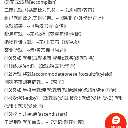
(9)完成;成功[accomplish]
三窟已就,君姑高枕为乐矣。--《战国策•齐策》
组已就而效之,其组异善。--《韩非子•外储说右上》
以就懿德。--《后汉书•列女传》
瞬息可就。--宋•沈括《梦溪笔谈•活板》
指物作诗立就。--宋•王安石《伤仲永》
某业所就。--清•黄宗羲《原君》
(10)又如:就亲(成就婚事,成亲);就名(成就功名)
(11)终,尽[end]。如:就命(去死;毕命)
(12)迁就;将就[accommodateoneselfto;suit;fit;yield]
刑罚不审则有辟就。--《管子》
(13)又如:半推半就;牵就;就着(就便;顺便);就滑(随便;方便)
(14)受;被[-edby]。如:就戮(受戮,被杀);就缚(受绑,受擒);就封
(受封);就决(受死刑)
(15)登上;开始,启[ascend;start]
于是荆轲就车而去。--《史记•刺客列传》