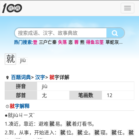
登
三户亡秦
失落
恣
蓉
熊
得鱼忘筌
草蛇灰线
显著
十寒
就
jiù
百题词典
汉字
就
字详解
拼音
jiù
部首
尢
笔画数
12
就
字解释
●就jiùㄐㄧㄡˋ
1.凑近，靠近：避难
就
易。
就
着灯看书。
2.到，从事，开始进入：
就
位。
就
业。
就
寝。
就
任。
就