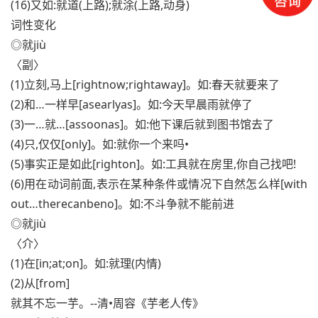
(16)又如:就道(上路);就涂(上路,动身)
词性变化
◎就jiù
〈副〉
(1)立刻,马上[rightnow;rightaway]。如:春天就要来了
(2)和…一样早[asearlyas]。如:今天早晨雨就停了
(3)一…就…[assoonas]。如:他下课后就到图书馆去了
(4)只,仅仅[only]。如:就你一个来吗•
(5)事实正是如此[righton]。如:工具就在房里,你自己找吧!
(6)用在动词前面,表示在某种条件或情况下自然怎么样[with
out…therecanbeno]。如:不斗争就不能前进
◎就jiù
〈介〉
(1)在[in;at;on]。如:就理(内情)
(2)从[from]
就其不忘一芋。--清•周容《芋老人传》