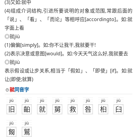
(3)又如:就中
(4)组成介词结构,引进所要说明的对象或范围,常跟后面的
「说」、「看」、「而论」等相呼应[accordingto]。如:就
字面上看
◎就jiù
(1)偏偏[simply]。如:你不让我干,我就要干!
(2)表示决意或意图[would]。如:今天天气这么好,我就要去
◎就jiù
表示假设或让步关系,相当于「假如」、「即使」[if]。如:就
让(即使;就算)
就
同音字
jiù
jiù
jiù
jiù
jiù
jiù
jiù
jiù
旧
齨
就
舅
救
咎
桕
臼
jiù
jiù
匓
鷲