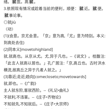
绪。
就
医。高
就
。
3.依照现有情况或趁着当前的便利，顺便：
就
近。
就
便。
就
事论事。
◎就jiù
〈动〉
(1)(会意。京尤会意。「京」意为高,「尤」意为特别。本义:
到高处去住)
(2)同本义[movetohighland]
就,就高也。从京从尤。尤,异于凡也。--《说文》。桂馥注:
「此言人就高以居也。」孔广居注:「京,高丘也。古时洪水
横流,故高丘之异于凡者人就之。」
(3)靠近;走近;趋向[comecloseto;movetowards]
就,即也。--《广韵》
主人就东阶,客就西阶。--《礼记•曲礼》
不就利,不违害。--《庄子•齐物论》
不知就先,不知就后。--《庄子•大宗师》