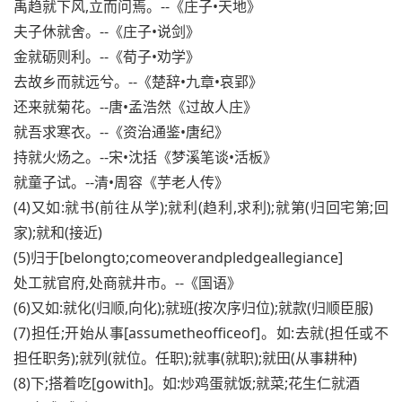
禹趋就下风,立而问焉。--《庄子•天地》
夫子休就舍。--《庄子•说剑》
金就砺则利。--《荀子•劝学》
去故乡而就远兮。--《楚辞•九章•哀郢》
还来就菊花。--唐•孟浩然《过故人庄》
就吾求寒衣。--《资治通鉴•唐纪》
持就火炀之。--宋•沈括《梦溪笔谈•活板》
就童子试。--清•周容《芋老人传》
(4)又如:就书(前往从学);就利(趋利,求利);就第(归回宅第;回
家);就和(接近)
(5)归于[belongto;comeoverandpledgeallegiance]
处工就官府,处商就井市。--《国语》
(6)又如:就化(归顺,向化);就班(按次序归位);就款(归顺臣服)
(7)担任;开始从事[assumetheofficeof]。如:去就(担任或不
担任职务);就列(就位。任职);就事(就职);就田(从事耕种)
(8)下;搭着吃[gowith]。如:炒鸡蛋就饭;就菜;花生仁就酒