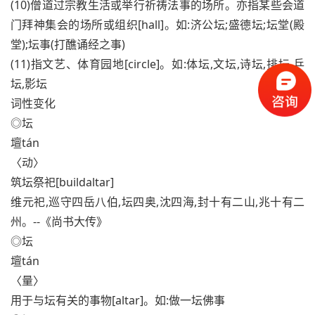
(10)僧道过宗教生活或举行祈祷法事的场所。亦指某些会道
门拜神集会的场所或组织[hall]。如:济公坛;盛德坛;坛堂(殿
堂);坛事(打醮诵经之事)
(11)指文艺、体育园地[circle]。如:体坛,文坛,诗坛,排坛,乒
坛,影坛
词性变化
◎坛
壇tán
〈动〉
筑坛祭祀[buildaltar]
维元祀,巡守四岳八伯,坛四奥,沈四海,封十有二山,兆十有二
州。--《尚书大传》
◎坛
壇tán
〈量〉
用于与坛有关的事物[altar]。如:做一坛佛事