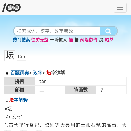
徒劳无益
一鸣惊人
悟
瞥
阋墙御侮
灵
昭然若
揭
高义
茫然若失
恭喜发财
坛
tán
百题词典
汉字
坛
字详解
拼音
tán
部首
土
笔画数
7
坛
字解释
●坛
tánㄊㄢˊ
1.古代举行祭祀、誓师等大典用的土和石筑的高台：天