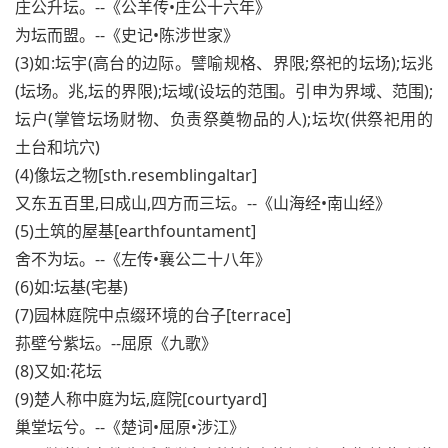
庄公升坛。--《公羊传•庄公十六年》
为坛而盟。--《史记•陈涉世家》
(3)如:坛宇(高台的边际。譬喻规格、界限;祭祀的坛场);坛兆
(坛场。兆,坛的界限);坛域(设坛的范围。引申为界域、范围);
坛户(掌管坛场财物、负责祭奠物品的人);坛坎(供祭祀用的
土台和坑穴)
(4)像坛之物[sth.resemblingaltar]
又东五百里,曰成山,四方而三坛。--《山海经•南山经》
(5)土筑的屋基[earthfountament]
舍不为坛。--《左传•襄公二十八年》
(6)如:坛基(宅基)
(7)园林庭院中点缀环境的台子[terrace]
荪壁兮紫坛。--屈原《九歌》
(8)又如:花坛
(9)楚人称中庭为坛,庭院[courtyard]
巢堂坛兮。--《楚词•屈原•涉江》