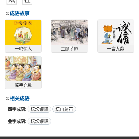
成语故事
一鸣惊人
三顾茅庐
一言九鼎
滥竽充数
相关成语
四字成语
坛坛罐罐
坛山刻石
叠字成语
坛坛罐罐