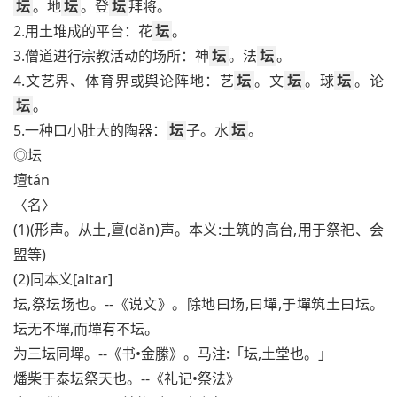
坛
。地
坛
。登
坛
拜将。
2.用土堆成的平台：花
坛
。
3.僧道进行宗教活动的场所：神
坛
。法
坛
。
4.文艺界、体育界或舆论阵地：艺
坛
。文
坛
。球
坛
。论
坛
。
5.一种口小肚大的陶器：
坛
子。水
坛
。
◎坛
壇tán
〈名〉
(1)(形声。从土,亶(dǎn)声。本义:土筑的高台,用于祭祀、会
盟等)
(2)同本义[altar]
坛,祭坛场也。--《说文》。除地曰场,曰墠,于墠筑土曰坛。
坛无不墠,而墠有不坛。
为三坛同墠。--《书•金縢》。马注:「坛,土堂也。」
燔柴于泰坛祭天也。--《礼记•祭法》