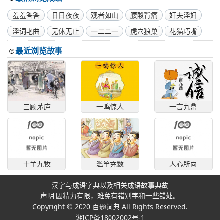
羞羞答答
日日夜夜
观者如山
腰酸背痛
奸夫淫妇
淫词艳曲
无休无止
一二二一
虎穴狼巢
花猫巧嘴
最近浏览故事
三顾茅庐
一鸣惊人
一言九鼎
十羊九牧
滥竽充数
人心所向
汉字与成语字典以及相关成语故事典故
声明:因精力有限，难免有错别字和一些错处。
Copyright © 2020
百题词典
All Rights Reserved.
湘ICP备18002002号-1