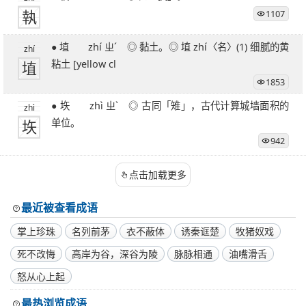
執
1107
● 埴 zhí ㄓˊ ◎ 黏土。◎ 埴 zhí〈名〉(1) 细腻的黄
zhí
埴
粘土 [yellow cl
1853
● 垁 zhì ㄓˋ ◎ 古同「雉」，古代计算城墙面积的
zhì
垁
单位。
942
点击加载更多
最近被查看成语
掌上珍珠
名列前茅
衣不蔽体
诱秦诓楚
牧猪奴戏
死不改悔
高岸为谷，深谷为陵
脉脉相通
油嘴滑舌
怒从心上起
最热浏览成语