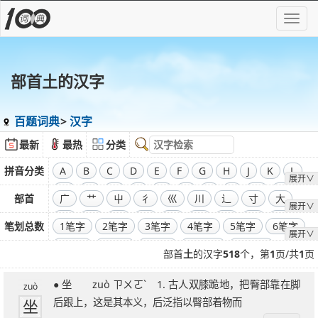
部首土的汉字
百题词典
汉字
最新
最热
分类
拼音分类
A
B
C
D
E
F
G
H
J
K
L
展开∨
M
N
O
P
Q
R
S
T
W
X
部首
广
艹
屮
彳
巛
川
辶
寸
大
展开∨
Y
Z
飞
干
工
弓
廾
囗
己
彐
彑
笔划总数
1笔字
2笔字
3笔字
4笔字
5笔字
6笔字
展开∨
巾
口
全部偏旁部首
7笔字
8笔字
9笔字
10笔字
11笔字
部首
土
的汉字
518
个，第
1
页/共
1
页
12笔字
13笔字
14笔字
15笔字
16笔字
● 坐 zuò ㄗㄨㄛˋ 1. 古人双膝跪地，把臀部靠在脚
17笔字
18笔字
19笔字
20笔字
21笔字
zuò
坐
后跟上，这是其本义，后泛指以臀部着物而
22笔字
23笔字
24笔字
25笔字
26笔字