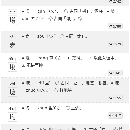
2742
27笔字
28笔字
29笔字
30笔字
31笔字
● 墫 zūn ㄗㄨㄣˉ ◎ 古同「樽」，酒杯。● 墫
32笔字
33笔字
34笔字
35笔字
36笔字
zūn
墫
dūn ㄉㄨㄣˉ ◎ 古同「蹲」。◎
39笔字
51笔字
6780
● 赱 zǒu ㄗㄡˇ ◎ 古同「走」。
zǒu
赱
1629
● 堫 zōng ㄗㄨㄥˉ 1. 栽种。 2. 以此入彼中。
zōng
堫
3. 不耕而种。
1041
● 墌 zhǐ ㄓˇ ◎ 古同「址」，地基，根基。● 墌
zhǐ
墌
zhuó ㄓㄨㄛˊ ◎ 打地基
1155
● 圴 zhuó ㄓㄨㄛˊ ◎ 土迹。
zhuó
圴
1417
● 埻 zhǔn ㄓㄨㄣˇ 1. 堤。 2. 古通「准」。◎ 埻