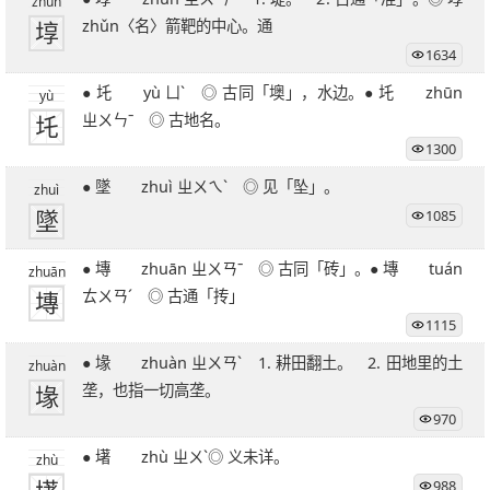
zhǔn
埻
zhǔn〈名〉箭靶的中心。通
1634
● 圫 yù ㄩˋ ◎ 古同「墺」，水边。● 圫 zhūn
yù
圫
ㄓㄨㄣˉ ◎ 古地名。
1300
● 墜 zhuì ㄓㄨㄟˋ ◎ 见「坠」。
zhuì
墜
1085
● 塼 zhuān ㄓㄨㄢˉ ◎ 古同「砖」。● 塼 tuán
zhuān
塼
ㄊㄨㄢˊ ◎ 古通「抟」
1115
● 堟 zhuàn ㄓㄨㄢˋ 1. 耕田翻土。 2. 田地里的土
zhuàn
堟
垄，也指一切高垄。
970
● 墸 zhù ㄓㄨˋ◎ 义未详。
zhù
988