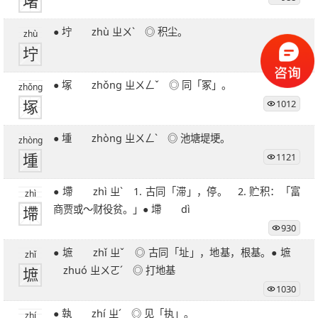
墸
● 坾 zhù ㄓㄨˋ ◎ 积尘。
zhù
坾
970
● 塚 zhǒng ㄓㄨㄥˇ ◎ 同「冢」。
zhǒng
塚
1012
● 堹 zhòng ㄓㄨㄥˋ ◎ 池塘堤埂。
zhòng
堹
1121
● 墆 zhì ㄓˋ 1. 古同「滞」，停。 2. 贮积：「富
zhì
墆
商贾或～财役贫。」● 墆 dì
930
● 墌 zhǐ ㄓˇ ◎ 古同「址」，地基，根基。● 墌
zhǐ
墌
zhuó ㄓㄨㄛˊ ◎ 打地基
1030
● 執 zhí ㄓˊ ◎ 见「执」。
zhí