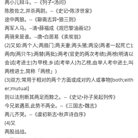
两小儿辩斗。--《列子•汤问》
陈胜佐之,并杀两尉。--《史记•陈涉世家》
途中两狼。--《聊斋志异•狼三则》
两军人马。--清•薛福成《观巴黎油画记》
两骑来是谁。--唐•白居易《卖炭翁》
(2)又如:两个人;两扇门;两夫妻;两头猪;两没(两者一起死亡);
两肉(两只牛);两替(两批);两考(官吏的两次考绩);两榜(明清以
会试(考进士)为甲榜,乡试(考举人)为乙榜,由举人考中进士,叫
两榜进士,简称「两榜」)
(3)双方;常用于相对的两个方面或成对的人或事物[both;eith
er;mutual]
则以法刑断其两足而黥之。--《史记•孙子吴起列传》
今兄弟遘恶,此势不两全。--《三国志•魏志》
两儿齐哭。--《虞初新志•秋声诗自序》
(4)又
两股战战。