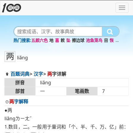
五颜六色
地
喜
敕
坠
擦边球
池鱼笼鸟
目
恢
断
井颓垣
两
liǎng
百题词典
汉字
两
字详解
拼音
liǎng
部首
一
笔画数
7
两
字解释
●两
liǎngㄌㄧㄤˇ
1.数目，二。一般用于量词和「个、半、千、万、亿」前：