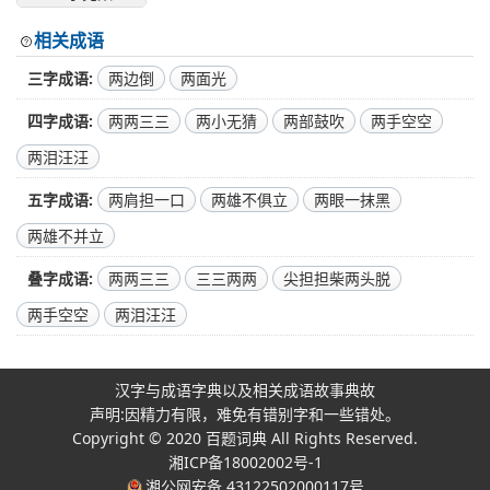
相关成语
三字成语
两边倒
两面光
四字成语
两两三三
两小无猜
两部鼓吹
两手空空
两泪汪汪
五字成语
两肩担一口
两雄不俱立
两眼一抹黑
两雄不并立
叠字成语
两两三三
三三两两
尖担担柴两头脱
两手空空
两泪汪汪
汉字与成语字典以及相关成语故事典故
声明:因精力有限，难免有错别字和一些错处。
Copyright © 2020
百题词典
All Rights Reserved.
湘ICP备18002002号-1
湘公网安备 43122502000117号