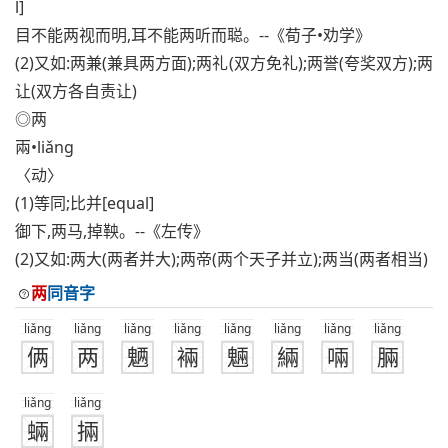
l]
目不能两视而明,耳不能两听而聪。--《荀子•劝学》
(2)又如:两兼(兼具两方面);两礼(双方免礼);两誉(夸奖双方);两
让(双方各自责让)
◎两
兩•liǎng
〈动〉
(1)等同;比并[equal]
御下,两马,掉鞅。--《左传》
(2)又如:两大(两者并大);两帝(两个天子并立);两当(两者相当)
两
同音字
liǎng
liǎng
liǎng
liǎng
liǎng
liǎng
liǎng
liǎng
俩
两
魉
裲
魎
緉
啢
脼
liǎng
liǎng
蜽
掚