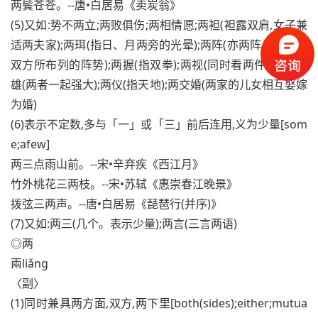
两鬓苍苍。--唐•白居易《卖炭翁》
(5)又如:势不两立;两败俱伤;两相情愿;两袒(袒露双肩,女子兼
适两夫家);两珥(指日、月两旁的光晕);两阵(亦两阵。交战的
双方所布列的阵势);两握(指双拳);两视(同时看两件事物);两
雄(两者一起强大);两仪(指天地);两交婚(两家的儿女相互娶嫁
为婚)
(6)表示不定数,多与「一」或「三」前后连用,义为少量[som
e;afew]
两三点雨山前。--宋•辛弃疾《西江月》
竹外桃花三两枝。--宋•苏轼《惠崇春江晚景》
拨弦三两声。--唐•白居易《琵琶行(并序)》
(7)又如:两三(几个。表示少量);两言(三言两语)
◎两
兩liǎng
〈副〉
(1)同时兼具两方面,双方,两下里[both(sides);either;mutua