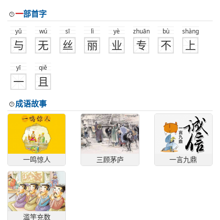
一
部首字
yǔ
wú
sī
lì
yè
zhuān
bù
shàng
与
无
丝
丽
业
专
不
上
yī
qiě
一
且
成语故事
一鸣惊人
三顾茅庐
一言九鼎
滥竽充数