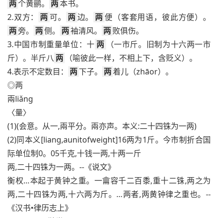
两
个黄鹂。
两
本书。
2.双方：
两
可。
两
边。
两
便（客套用语，彼此方便）。
两
旁。
两
侧。
两
袖清风。
两
败俱伤。
3.中国市制重量单位：十
两
（一市斤。旧制为十六两一市
斤）。半斤八
两
（喻彼此一样，不相上下，含贬义）。
4.表示不定数目：
两
下子。
两
着儿（zhāor）。
◎两
兩liǎng
〈量〉
(1)(会意。从一,兩平分。兩亦声。本义:二十四铢为一两)
(2)同本义[liang,aunitofweight]16两为1斤。今市制折合国
际单位制0。05千克,十钱一两,十两一斤
两,二十四铢为一两。--《说文》
衡权…本起于黄钟之重。一龠容千二百黍,重十二铢,两之为
两,二十四铢为两,十六两为斤。…两者,两黄钟律之重也。--
《汉书•律历志上》