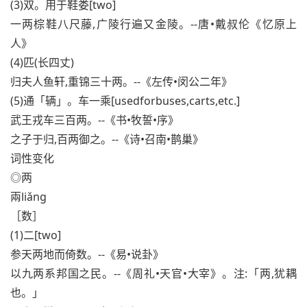
(3)双。用于鞋娄[two]
一两棕鞋八尺藤,广陵行遍又金陵。--唐•戴叔伦《忆原上
人》
(4)匹(长四丈)
归夫人鱼轩,重锦三十两。--《左传•闵公二年》
(5)通「辆」。车一乘[usedforbuses,carts,etc.]
武王戎车三百两。--《书•牧誓•序》
之子于归,百两御之。--《诗•召南•鹊巢》
词性变化
◎两
兩liǎng
［数］
(1)二[two]
参天两地而倚数。--《易•说卦》
以九两系邦国之民。--《周礼•天官•大宰》。注:「两,犹耦
也。」