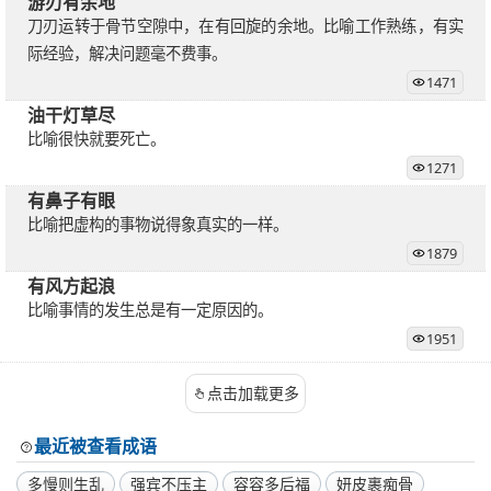
游刃有余地
刀刃运转于骨节空隙中，在有回旋的余地。比喻工作熟练，有实
际经验，解决问题毫不费事。
1471
油干灯草尽
比喻很快就要死亡。
1271
有鼻子有眼
比喻把虚构的事物说得象真实的一样。
1879
有风方起浪
比喻事情的发生总是有一定原因的。
1951
点击加载更多
最近被查看成语
多慢则生乱
强宾不压主
容容多后福
妍皮裹痴骨