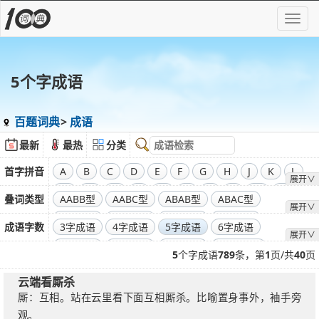
5个字成语
百题词典
成语
最新
最热
分类
首字拼音
A
B
C
D
E
F
G
H
J
K
L
展开∨
M
N
O
P
Q
R
S
T
W
X
叠词类型
AABB型
AABC型
ABAB型
ABAC型
展开∨
Y
Z
ABBA型
ABBC型
ABCA型
ABCB型
成语字数
3字成语
4字成语
5字成语
6字成语
展开∨
ABCC型
7字成语
8字成语
9字成语
10字成语
5
个字成语
789
条，第
1
页/共
40
页
11字成语
12字成语
13字成语
14字成语
云端看厮杀
厮：互相。站在云里看下面互相厮杀。比喻置身事外，袖手旁
观。