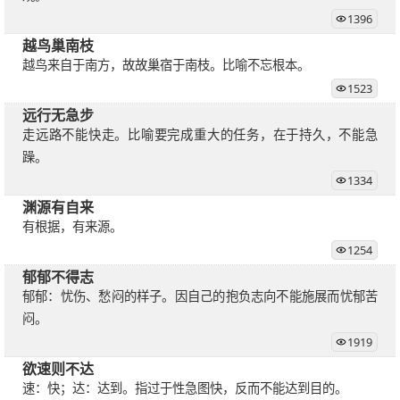
1396
越鸟巢南枝
越鸟来自于南方，故故巢宿于南枝。比喻不忘根本。
1523
远行无急步
走远路不能快走。比喻要完成重大的任务，在于持久，不能急
躁。
1334
渊源有自来
有根据，有来源。
1254
郁郁不得志
郁郁：忧伤、愁闷的样子。因自己的抱负志向不能施展而忧郁苦
闷。
1919
欲速则不达
速：快；达：达到。指过于性急图快，反而不能达到目的。