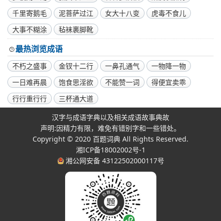
千里寄鹅毛
泥菩萨过江
女大十八变
虎毒不食儿
大事不糊涂
毡袜裹脚靴
最热浏览成语
不朽之盛事
金钗十二行
一鼻孔通气
一物降一物
一日难再晨
饱食思淫欲
不能赞一词
得便宜卖乖
行行重行行
三杯通大道
汉字与成语字典以及相关成语故事典故
声明:因精力有限，难免有错别字和一些错处。
Copyright © 2020
百题词典
All Rights Reserved.
湘ICP备18002002号-1
湘公网安备 43122502000117号