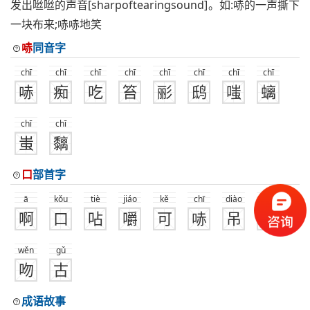
发出咝咝的声音[sharpoftearingsound]。如:哧的一声撕下
一块布来;哧哧地笑
哧
同音字
chī
chī
chī
chī
chī
chī
chī
chī
哧
痴
吃
笞
彨
鸱
嗤
螭
chī
chī
蚩
黐
口
部首字
ā
kǒu
tiè
jiáo
kě
chī
diào
āi
啊
口
呫
嚼
可
哧
吊
唉
wěn
gǔ
吻
古
成语故事