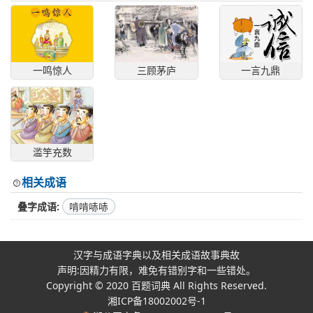
一鸣惊人
三顾茅庐
一言九鼎
滥竽充数
相关成语
叠字成语
啃啃哧哧
汉字与成语字典以及相关成语故事典故
声明:因精力有限，难免有错别字和一些错处。
Copyright © 2020
百题词典
All Rights Reserved.
湘ICP备18002002号-1