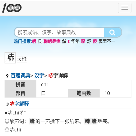
躬
县
鞠躬尽瘁
然
t
华年
豕
舒
傻
表里不一
哧
chī
百题词典
汉字
哧
字详解
拼音
chī
部首
口
笔画数
10
哧
字解释
●哧chīㄔˉ
◎象声词：
哧
的一声撕下一张纸来。
哧
哧
地笑。
◎哧chī