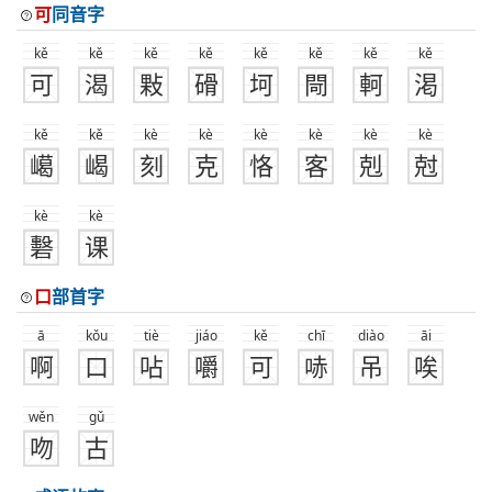
可
同音字
kě
kě
kě
kě
kě
kě
kě
kě
可
渴
敤
磆
坷
閜
軻
渇
kě
kě
kè
kè
kè
kè
kè
kè
嶱
嵑
刻
克
恪
客
剋
尅
kè
kè
礊
课
口
部首字
ā
kǒu
tiè
jiáo
kě
chī
diào
āi
啊
口
呫
嚼
可
哧
吊
唉
wěn
gǔ
吻
古