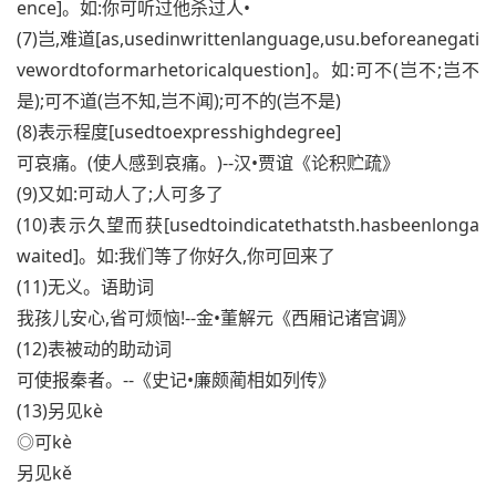
ence]。如:你可听过他杀过人•
(7)岂,难道[as,usedinwrittenlanguage,usu.beforeanegati
vewordtoformarhetoricalquestion]。如:可不(岂不;岂不
是);可不道(岂不知,岂不闻);可不的(岂不是)
(8)表示程度[usedtoexpresshighdegree]
可哀痛。(使人感到哀痛。)--汉•贾谊《论积贮疏》
(9)又如:可动人了;人可多了
(10)表示久望而获[usedtoindicatethatsth.hasbeenlonga
waited]。如:我们等了你好久,你可回来了
(11)无义。语助词
我孩儿安心,省可烦恼!--金•董解元《西厢记诸宫调》
(12)表被动的助动词
可使报秦者。--《史记•廉颇蔺相如列传》
(13)另见kè
◎可kè
另见kě