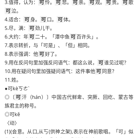
3.值得，认为：
可
怜。
可
悲。
可
亲。
可
观。
可
贵。
可
歌
可
泣。
4.适合：
可
身。
可
口。
可
体。
5.尽，满：
可
劲儿干。
6.大约：年
可
二十。「潭中鱼
可
百许头」。
7.表示转折，与「可是」、「但」相同。
8.表示强调：他
可
好了。
9.用在反问句里加强反问语气：都这么说，
可
谁见过呢？
10.用在疑问句里加强疑问语气：这件事他
可
同意？
11.姓。
●可kèㄎㄜˋ
◎〔
可
汗（hán）〕中国古代鲜卑、突厥、回纥、蒙古等
族君主的称号。
◎可kě
〈动〉
(1)(会意。从口,从丂(供神之架),表示在神前歌唱。「可」似