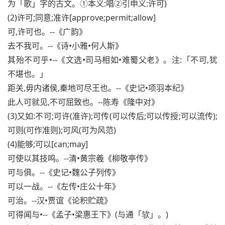
为「歌」字的古文。①本义:唱②引申义:许可)
(2)许可;同意;准许[approve;permit;allow]
可,许可也。--《广韵》
去不我可。--《诗•小雅•何人斯》
其殆不可乎•--《文选•司马相如•难蜀父老》。注:「不可,犹
不堪也。」
距关,毋内诸侯,秦地可尽王也。--《史记•项羽本纪》
此人可就见,不可屈致也。--陈寿《隆中对》
(3)又如:不可;可许(准许);可传(可以传后;可以传授;可以流传);
可则(可作准则);可风(可为风范)
(4)能够;可以[can;may]
可使以其技鸣。--清•黄宗羲《柳敬亭传》
可与俱。--《史记•魏公子列传》
可以一战。--《左传•庄公十年》
可治。--汉•贾谊《论积贮疏》
可得闻与•--《孟子•梁惠王下》(与通「欤」。)