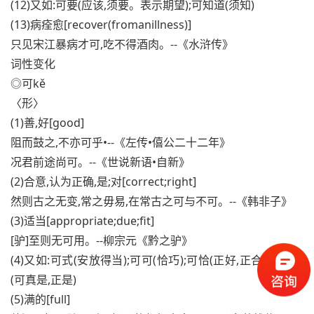
(12)又如:可要(应该,须要。表示期望);可知道(须知)
(13)病痊愈[recover(fromanillness)]
只见宋江暴病才可,吃不得酒肉。--《水浒传》
词性变化
◎可kě
〈形〉
(1)善,好[good]
阻而鼓之,不亦可乎•--《左传•僖公二十二年》
况君前途尚可。--《世说新语•自新》
(2)合意,认为正确,是;对[correct;right]
然则古之无变,常之毋易,在常古之可与不可。--《韩非子》
(3)适当[appropriate;due;fit]
[驴]至则无可用。--柳宗元《黔之驴》
(4)又如:可式(安放得当);可可(恰巧);可恰(正好,正合适);可道
(可真是,正是)
(5)满的[full]