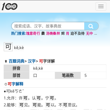
瑰意奇行
爨
汤祷桑林
烬
肖
迫不及待
无中
棉
心无旁骛
入
可
kě,kè
百题词典
汉字
可
字详解
拼音
kě,kè
部首
口
笔画数
5
可
字解释
●可kěㄎㄜˇ
1.允许：许
可
。认
可
。宁
可
。
2.能够：
可
见。
可
能。
可
以。不
可
思议。