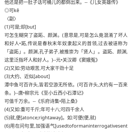
他还是把一肚子话可桶儿的都倒出来。--《儿女英雄传》
◎可kě
〈副〉
(1)可是;却[but]
可怎生糊突了盗跖、颜渊。(意思是,可是怎么竟混淆了坏人
和好人•跖,传说是春秋末年奴隶起义的首领,过去被诬称为
「盗跖」。颜渊,孔子弟子,被推崇为「贤人」。盗跖、颜渊,
这里泛指坏人和好人。)--元•关汉卿《窦娥冤》
(2)又如:劳动艰苦,可大家干劲十足
(3)大约、近似[about]
潭中鱼可百许头,皆若空游无所依。(可百许头,大约有一百来
条。)--唐•柳宗元《至小丘西小石潭记》
可值千万余。--《乐府诗集•陌上桑》
(4)又如:重可千斤;年可十八;可四千余人
(5)就,便[atonce;rightaway]。如:可便(便,就)
(6)用在问句里,加强语气[usedtoformaninterrogativesent