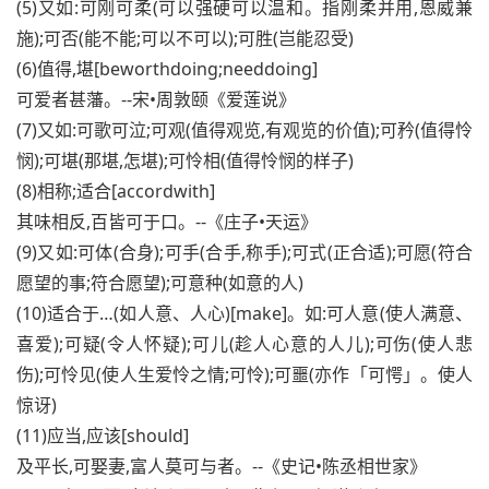
(5)又如:可刚可柔(可以强硬可以温和。指刚柔并用,恩威兼
施);可否(能不能;可以不可以);可胜(岂能忍受)
(6)值得,堪[beworthdoing;needdoing]
可爱者甚藩。--宋•周敦颐《爱莲说》
(7)又如:可歌可泣;可观(值得观览,有观览的价值);可矜(值得怜
悯);可堪(那堪,怎堪);可怜相(值得怜悯的样子)
(8)相称;适合[accordwith]
其味相反,百皆可于口。--《庄子•天运》
(9)又如:可体(合身);可手(合手,称手);可式(正合适);可愿(符合
愿望的事;符合愿望);可意种(如意的人)
(10)适合于…(如人意、人心)[make]。如:可人意(使人满意、
喜爱);可疑(令人怀疑);可儿(趁人心意的人儿);可伤(使人悲
伤);可怜见(使人生爱怜之情;可怜);可噩(亦作「可愕」。使人
惊讶)
(11)应当,应该[should]
及平长,可娶妻,富人莫可与者。--《史记•陈丞相世家》