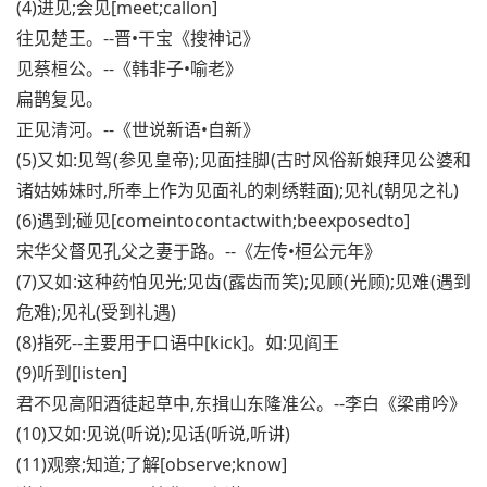
(4)进见;会见[meet;callon]
往见楚王。--晋•干宝《搜神记》
见蔡桓公。--《韩非子•喻老》
扁鹊复见。
正见清河。--《世说新语•自新》
(5)又如:见驾(参见皇帝);见面挂脚(古时风俗新娘拜见公婆和
诸姑姊妹时,所奉上作为见面礼的刺绣鞋面);见礼(朝见之礼)
(6)遇到;碰见[comeintocontactwith;beexposedto]
宋华父督见孔父之妻于路。--《左传•桓公元年》
(7)又如:这种药怕见光;见齿(露齿而笑);见顾(光顾);见难(遇到
危难);见礼(受到礼遇)
(8)指死--主要用于口语中[kick]。如:见阎王
(9)听到[listen]
君不见高阳酒徒起草中,东揖山东隆准公。--李白《梁甫吟》
(10)又如:见说(听说);见话(听说,听讲)
(11)观察;知道;了解[observe;know]