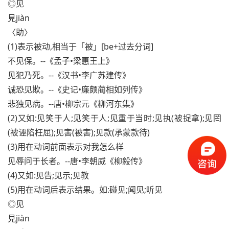
◎见
見jiàn
〈助〉
(1)表示被动,相当于「被」[be+过去分词]
不见保。--《孟子•梁惠王上》
见犯乃死。--《汉书•李广苏建传》
诚恐见欺。--《史记•廉颇蔺相如列传》
悲独见病。--唐•柳宗元《柳河东集》
(2)又如:见笑于人;见笑于人;见重于当时;见执(被捉拿);见罔
(被诬陷枉屈);见害(被害);见款(承蒙款待)
(3)用在动词前面表示对我怎么样
见辱问于长者。--唐•李朝威《柳毅传》
(4)又如:见告;见示;见教
(5)用在动词后表示结果。如:碰见;闻见;听见
◎见
見jiàn