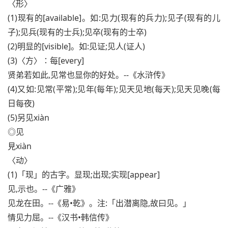
〈形〉
(1)现有的[available]。如:见力(现有的兵力);见子(现有的儿
子);见兵(现有的士兵);见卒(现有的士卒)
(2)明显的[visible]。如:见证;见人(证人)
(3)〈方〉∶每[every]
贤弟若如此,见常也显你的好处。--《水浒传》
(4)又如:见常(平常);见年(每年);见天见地(每天);见天见晚(每
日每夜)
(5)另见xiàn
◎见
見xiàn
〈动〉
(1)「现」的古字。显现;出现;实现[appear]
见,示也。--《广雅》
见龙在田。--《易•乾》。注:「出潜离隐,故曰见。」
情见力屈。--《汉书•韩信传》