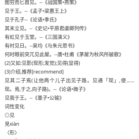
图穷而匕首见。--《战国策•燕策》
见于王。--《孟子•梁惠王上》
见于孔子--《论语•季氏》
其末立见。--《史记•平原君虞卿列传》
有虹见于玉堂。--《三国演义》
有时见日。--吴均《与朱元思书》
何时眼前突兀见此屋。--唐•杜甫《茅屋为秋风所破歌》
(2)又如:见影(现形;发觉);见得(显得)
(3)介绍,推荐[recommend]
见其二子焉(让他两个儿子出见子路。见通「现」,使……
现。焉,于之,向子路)。--《论语•微子》
见我于王。--《墨子•公输》
词性变化
◎见
見xiàn
〈形〉