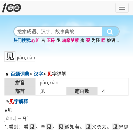
心旷
言
玉碎
型
魂牵梦萦
夷
渠
为怪
晤
妙语连
珠
见
jiàn,xiàn
百题词典
汉字
见
字详解
拼音
jiàn,xiàn
部首
见
笔画数
4
见
字解释
●见
jiànㄐㄧㄢˋ
1.看到：看
见
。罕
见
。
见
微知著。
见
义勇为。
见
异思