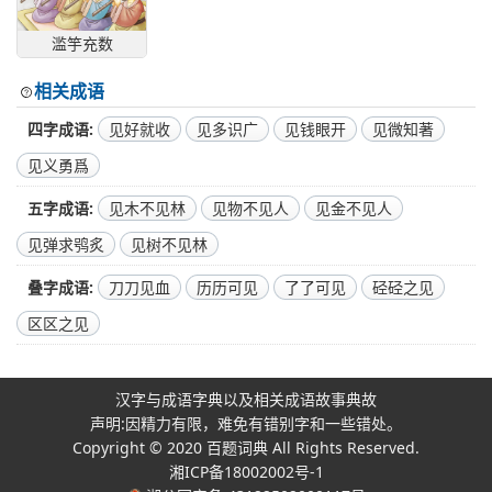
滥竽充数
相关成语
四字成语
见好就收
见多识广
见钱眼开
见微知著
见义勇爲
五字成语
见木不见林
见物不见人
见金不见人
见弹求鸮炙
见树不见林
叠字成语
刀刀见血
历历可见
了了可见
硁硁之见
区区之见
汉字与成语字典以及相关成语故事典故
声明:因精力有限，难免有错别字和一些错处。
Copyright © 2020
百题词典
All Rights Reserved.
湘ICP备18002002号-1