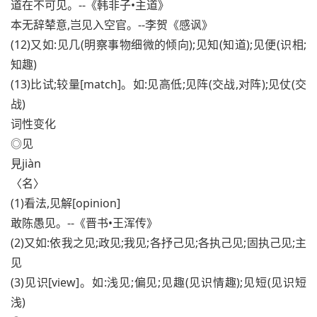
道在不可见。--《韩非子•主道》
本无辞辇意,岂见入空官。--李贺《感讽》
(12)又如:见几(明察事物细微的倾向);见知(知道);见便(识相;
知趣)
(13)比试;较量[match]。如:见高低;见阵(交战,对阵);见仗(交
战)
词性变化
◎见
見jiàn
〈名〉
(1)看法,见解[opinion]
敢陈愚见。--《晋书•王浑传》
(2)又如:依我之见;政见;我见;各抒己见;各执己见;固执己见;主
见
(3)见识[view]。如:浅见;偏见;见趣(见识情趣);见短(见识短
浅)