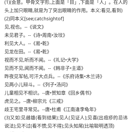
(1)(会意。甲骨文字形,上面是「目」,下面是「人」。在人的
头上加只眼睛,就是为了突出眼睛的作用。本义:看见,看到)
(2)同本义[see;catchsightof]
见,视也。--《说文》
未见君子。--《诗•周南•汝坟》
利见大人。--《易•乾》
见龙在田。--《易•乾》
视而不见,听而不闻。--《礼记•大学》
见而不见,闻而不闻。--《韩非子•主道》
昨夜见军帖,可汗大点兵。--《乐府诗集•木兰诗》
见两小儿辩斗。--《列子•汤问》
儿童相见不相识。--唐•贺知章《回乡偶书》
虎见之。--唐•柳宗元《三戒》
歧王宅里寻常见。--唐•杜甫《江南逢李龟年》
(3)又如:见雌雄(看到结果);见人(见证人);见喜(出痘疹的忌讳
说法);见不过(看不惯;见不得);见头知尾(比喻聪明透顶)