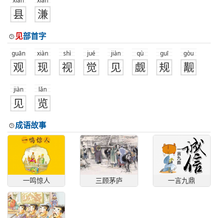
xiàn
xiàn
县
溓
见
部首字
guān
xiàn
shì
jué
jiàn
qù
guī
gòu
观
现
视
觉
见
觑
规
觏
jiàn
lǎn
见
览
成语故事
一鸣惊人
三顾茅庐
一言九鼎