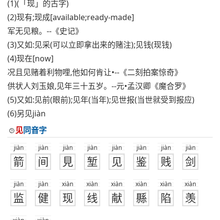
(1)(「现」的古字)
(2)现有;现成[available;ready-made]
军无见粮。--《史记》
(3)又如:见采(可以立即拿出来的赌注);见钱(现钱)
(4)现在[now]
况且见赌着利物哩,他如何肯让•--《二刻拍案惊奇》
供状人刘玉娘,见年三十五岁。--元•孟汉卿《魔合罗》
(5)又如:见前(眼前);见年(当年);见世报(当世就受到报应)
(6)另见jiàn
见
同音字
jiàn
jiàn
jiàn
jiàn
jiàn
jiàn
jiàn
jiàn
箭
间
見
堑
见
鉴
贱
剑
jiàn
jiàn
xiàn
xiàn
xiàn
xiàn
xiàn
xiàn
监
健
现
线
献
縣
陷
羡