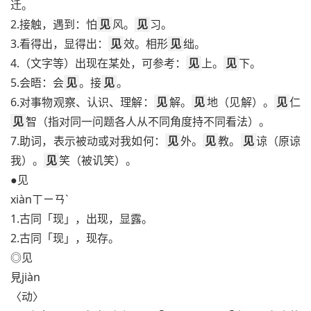
迁。
2.接触，遇到：怕
见
风。
见
习。
3.看得出，显得出：
见
效。相形
见
绌。
4.（文字等）出现在某处，可参考：
见
上。
见
下。
5.会晤：会
见
。接
见
。
6.对事物观察、认识、理解：
见
解。
见
地（见解）。
见
仁
见
智（指对同一问题各人从不同角度持不同看法）。
7.助词，表示被动或对我如何：
见
外。
见
教。
见
谅（原谅
我）。
见
笑（被讥笑）。
●见
xiànㄒㄧㄢˋ
1.古同「现」，出现，显露。
2.古同「现」，现存。
◎见
見jiàn
〈动〉