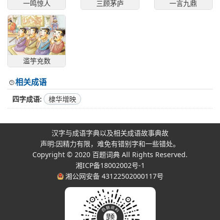
一鸣惊人
三顾茅庐
一言九鼎
滥竽充数
相关成语
四字成语
棣华增映
汉字与成语字典以及相关成语故事典故
声明:因精力有限，难免有错别字和一些错处。
Copyright © 2020
百题词典
All Rights Reserved.
湘ICP备18002002号-1
湘公网安备 43122502000117号