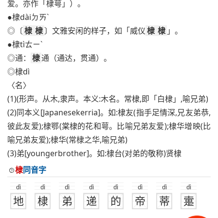
爱。亦作「棣萼」）。
●棣dàiㄉㄞˋ
◎〔
棣
棣
〕文雅安闲的样子，如「威仪
棣
棣
」。
●棣tìㄊㄧˋ
◎通：
棣
通（通达，贯通）。
◎棣dì
〈名〉
(1)(形声。从木,隶声。本义:木名。常棣,即「白棣」,喻兄弟)
(2)同本义[Japanesekerria]。如:棣友(指手足情深,兄友弟恭,
彼此友爱);棣鄂(棠棣的花和萼。比喻兄弟友爱);棣华增映(比
喻兄弟友爱);棣华(常棣之华,喻兄弟)
(3)弟[youngerbrother]。如:棣台(对弟的敬称)贤棣
棣
同音字
dì
dì
dì
dì
dì
dì
dì
dì
地
棣
弟
递
的
帝
蒂
疐