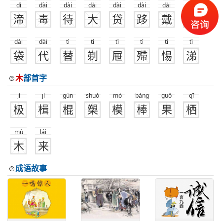
dì
dài
dài
dài
dài
dài
dài
dài
渧
毒
待
大
贷
跢
戴
隶
dài
dài
tì
tì
tì
tì
tì
tì
袋
代
替
剃
屉
殢
惕
涕
木
部首字
jí
jí
gùn
shuò
mó
bàng
guǒ
qī
极
楫
棍
槊
模
棒
果
栖
mù
lái
木
来
成语故事