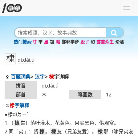
寸
举
凰
镀
峪
邯郸学步
毁了
幻
芸芸众生
沦陷
棣
dì,dài,tì
百题词典
汉字
棣
字详解
拼音
dì,dài,tì
部首
木
笔画数
12
棣
字解释
●棣dìㄉㄧˋ
1.〔
棣
棠〕落叶灌木，花黄色。果实黑色，供观赏。
2.同「弟」：贤
棣
。
棣
友（兄弟友爱）。
棣
鄂（喻兄弟友