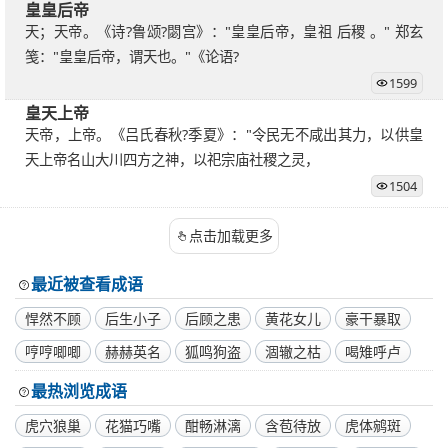
皇皇后帝
天；天帝。《诗?鲁颂?閟宫》："皇皇后帝，皇祖 后稷 。" 郑玄
笺："皇皇后帝，谓天也。"《论语?
1599
皇天上帝
天帝，上帝。《吕氏春秋?季夏》："令民无不咸出其力，以供皇
天上帝名山大川四方之神，以祀宗庙社稷之灵，
1504
点击加载更多
最近被查看成语
悍然不顾
后生小子
后顾之患
黄花女儿
豪干暴取
哼哼唧唧
赫赫英名
狐鸣狗盗
涸辙之枯
喝雉呼卢
最热浏览成语
虎穴狼巢
花猫巧嘴
酣畅淋漓
含苞待放
虎体鹓斑