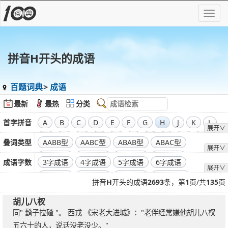
拼音H开头的成语
百题词典
成语
最新
最热
分类
首字拼音
A
B
C
D
E
F
G
H
J
K
L
展开∨
M
N
O
P
Q
R
S
T
W
X
叠词类型
AABB型
AABC型
ABAB型
ABAC型
展开∨
Y
Z
ABBA型
ABBC型
ABCA型
ABCB型
成语字数
3字成语
4字成语
5字成语
6字成语
展开∨
ABCC型
7字成语
8字成语
9字成语
10字成语
拼音
H
开头的成语
2693
条，第
1
页/共
135
页
11字成语
12字成语
13字成语
14字成语
胡儿八杈
同" 鬍子拉碴 "。 西戎 《宋老大进城》："老伴经常嫌他胡儿八杈
五六十的人，说话没老没少。"