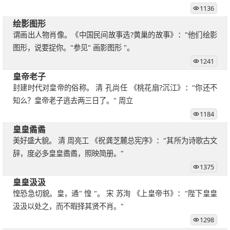
1136
绘影图形
谓画出人物肖像。《中国民间故事选?黄巢的故事》："他们绘影
图形，说要捉你。"参见" 画影图形 "。
1241
皇帝老子
封建时代对皇帝的俗称。 清 孔尚任 《桃花扇?沉江》："你还不
知么？皇帝老子逃去两三日了。" 周立
1184
皇皇矞矞
美好盛大貌。 清 周亮工 《祝龚芝麓总宪序》："其所为诗歌古文
辞，度必多皇皇矞矞，照映简册。"
1375
皇皇汲汲
惶恐急切貌。皇，通" 惶 "。 宋 苏洵 《上皇帝书》："陛下皇皇
汲汲以处之，而不暇择其贤不肖。"
1298