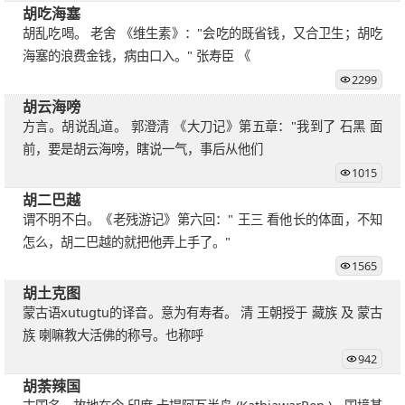
胡吃海塞
胡乱吃喝。 老舍 《维生素》："会吃的既省钱，又合卫生；胡吃
海塞的浪费金钱，病由口入。" 张寿臣 《
2299
胡云海嗙
方言。胡说乱道。 郭澄清 《大刀记》第五章："我到了 石黑 面
前，要是胡云海嗙，瞎说一气，事后从他们
1015
胡二巴越
谓不明不白。《老残游记》第六回：" 王三 看他长的体面，不知
怎么，胡二巴越的就把他弄上手了。"
1565
胡土克图
蒙古语xutugtu的译音。意为有寿者。 清 王朝授于 藏族 及 蒙古
族 喇嘛教大活佛的称号。也称呼
942
胡荼辣国