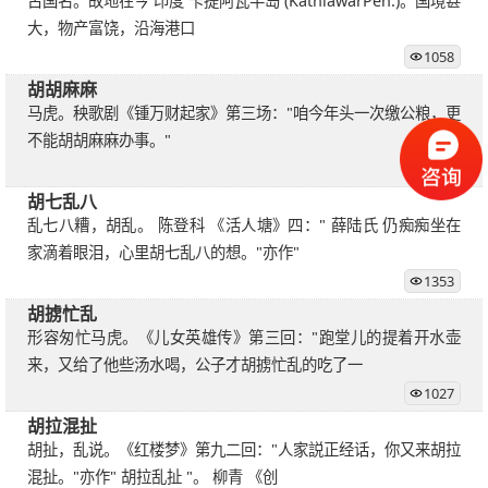
古国名。故地在今 印度 卡提阿瓦半岛 (KathiawarPen.)。国境甚
大，物产富饶，沿海港口
1058
胡胡麻麻
马虎。秧歌剧《锺万财起家》第三场："咱今年头一次缴公粮，更
不能胡胡麻麻办事。"
1659
胡七乱八
乱七八糟，胡乱。 陈登科 《活人塘》四：" 薛陆氏 仍痴痴坐在
家滴着眼泪，心里胡七乱八的想。"亦作"
1353
胡掳忙乱
形容匆忙马虎。《儿女英雄传》第三回："跑堂儿的提着开水壶
来，又给了他些汤水喝，公子才胡掳忙乱的吃了一
1027
胡拉混扯
胡扯，乱说。《红楼梦》第九二回："人家説正经话，你又来胡拉
混扯。"亦作" 胡拉乱扯 "。 柳青 《创