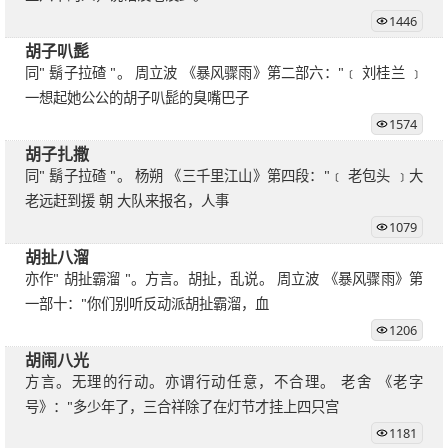
1446
胡子叭髭
同" 鬍子拉碴 "。 周立波 《暴风骤雨》第二部六："﹝ 刘桂兰 ﹞
一想起她公公的胡子叭髭的臭嘴巴子
1574
胡子扎撒
同" 鬍子拉碴 "。 杨朔 《三千里江山》第四段："﹝ 老包头 ﹞大
老远赶到援 朝 大队来报名，人事
1079
胡扯八溜
亦作" 胡扯霸溜 "。方言。胡扯，乱说。 周立波 《暴风骤雨》第
一部十："你们别听反动派胡扯霸溜，血
1206
胡闹八光
方言。无理的行动。亦谓行动任意，不合理。 老舍 《老字
号》："多少年了，三合祥除了在灯节才挂上四只宫
1181