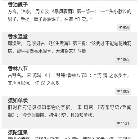
香油餜子
方言。油条。 周立波 《暴风骤雨》第一部一："一个头小脖长的
男子，手提一篮子香油馃子，在道上叫卖。"
959
香水混堂
即澡堂。 元 李好古 《张生煮海》第三折："这秀才不能勾花烛洞
房，却生扭做香水混堂，大海将来升斗量
1065
香林八节
古琴名。 宋 苏轼 《十二琴铭?香林八节》：" 河 渭 之水多土，
其声厚以沉。 江 汉 之水多
1008
须知单状
旧时官府记录须知事物的字据。 宋 周密 《齐东野语?登闻
鼓》："今登闻鼓院，初供职吏，具须知单状，
1131
须陀洹果