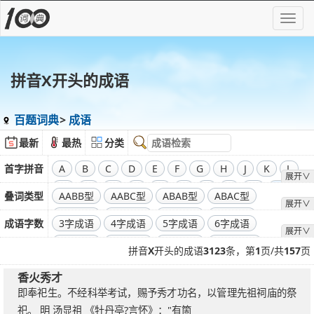
拼音X开头的成语
百题词典
成语
最新
最热
分类
首字拼音
A
B
C
D
E
F
G
H
J
K
L
展开∨
M
N
O
P
Q
R
S
T
W
X
叠词类型
AABB型
AABC型
ABAB型
ABAC型
展开∨
Y
Z
ABBA型
ABBC型
ABCA型
ABCB型
成语字数
3字成语
4字成语
5字成语
6字成语
展开∨
ABCC型
7字成语
8字成语
9字成语
10字成语
拼音
X
开头的成语
3123
条，第
1
页/共
157
页
11字成语
12字成语
13字成语
14字成语
香火秀才
即奉祀生。不经科举考试，赐予秀才功名，以管理先祖祠庙的祭
祀。 明 汤显祖 《牡丹亭?言怀》："有箇