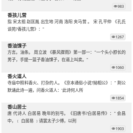
983
香孩儿营
指 宋太祖 赵匡胤 出生地 河南 洛阳 夹马营 。 宋 孔平仲 《孔氏
谈苑?香孩儿营》："
1267
香油馃子
方言。油条。 周立波 《暴风骤雨》第一部一："一个头小脖长的
男子，手提一篮子香油馃子，在道上叫卖。"
1060
香火道人
寺庙中照料香火、打杂的人。《京本通俗小说?拗相公》：" 荆公
默诵此诗一遍，问香火道人：‘此诗何人所
1854
香山居士
唐 代诗人 白居易 晚年的别号。《旧唐书?白居易传》：" 会昌
中，﹝ 白居易 ﹞请罢太子少傅，以刑
1903