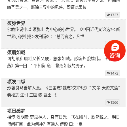
梵语的音译。意译为"预流"、"入流"。谓预入圣者之流。声闻乘
四圣果之一，断除三界中的见惑，即证此果位
1727
须弥世界
佛教传说中以 须弥山 为中心的小世界。《中国近代文论选?＜新
世界小说社报＞发刊辞》："总而言之，凡世
1279
须眉如戟
谓胡须和眉毛又长又硬，怒张如戟。形容外貌雄伟。《平山冷
燕》第十回：" 平如衡 道：‘鬚眉如戟的男子，
1473
项发口纵
形容良马善解人意。《三国志?魏志?文帝纪》" 文帝 天资文藻"
裴松之 注引 三国 魏 曹丕 《
1566
项日感梦
相传 汉明帝 梦见神人，身有日光，飞在殿前，欣然悦之。明日
博问群臣，此为何神？有通人 傅毅 曰："臣