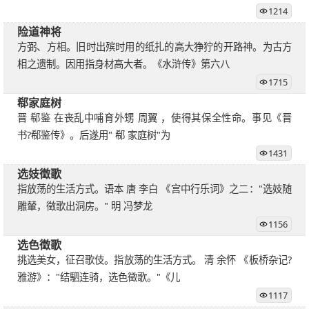
1214
险道神将
方弼、方相。旧时出殡时用的纸扎的高大狰狞的开路神。为古方
相之遗制。因用指身材高大者。《水浒传》第六八
1715
郗家庭树
晋 郗鉴 在丧乱中哺育外甥 周翼 ，使得其保全性命。事见《晋
书?郗鉴传》。后遂用" 郗 家庭树"为
1431
选妓徵歌
指放荡的生活方式。语本 唐 李白 《宫中行乐词》之二："选妓随
雕輦，徵歌出洞房。" 明 冯梦龙
1156
选色徵歌
挑选美女，征召歌伎。指放荡的生活方式。 清 余怀 《板桥杂记?
雅游》："结駟连骑，选色徵歌。"《儿
1117