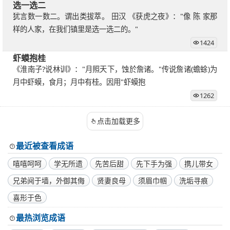
选一选二
犹言数一数二。谓出类拔萃。 田汉 《获虎之夜》："像 陈 家那
样的人家，在我们镇里是选一选二的。"
1424
虾蟆抱桂
《淮南子?说林训》："月照天下，蚀於詹诸。"传说詹诸(蟾蜍)为
月中虾蟆，食月；月中有桂。因用"虾蟆抱
1262
点击加载更多
最近被查看成语
嘻嘻呵呵
学无所遗
先苦后甜
先下手为强
携儿带女
兄弟阋于墙，外御其侮
贤妻良母
须眉巾帼
洗垢寻痕
喜形于色
最热浏览成语