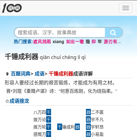
遮风挡雨
xiang
如出一辙
隐
抑
年
游刃有余
根
粗茶淡饭
颛顼
千锤成利器
qiān chuí chéng lì qì
百题词典
成语
千锤成利器
成语详解
形容人要经过长期的艰苦锻炼，才能成为有用之材。
晋•刘琨《重赠卢谌》诗："何意百炼刚，化为绕指柔。"
成语接龙
八万四
千
器
二不匮
拨万论
千
器
宇不凡
拨万轮
千
千
锤成利
器
器
宇轩昂
感慨万
千
器
小易盈