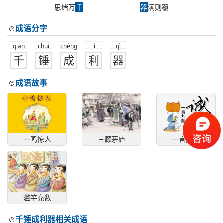
思绪万
千
器
满则覆
成语分字
qiān
chuí
chéng
lì
qì
千
锤
成
利
器
成语故事
一鸣惊人
三顾茅庐
一言九鼎
滥竽充数
千锤成利器相关成语