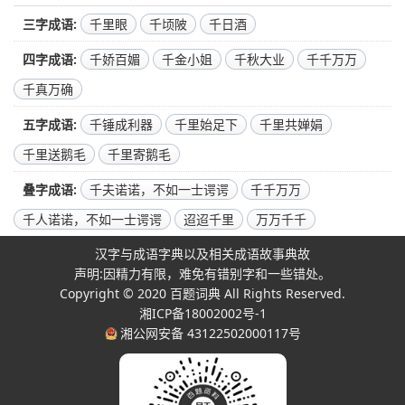
三字成语
千里眼
千顷陂
千日酒
四字成语
千娇百媚
千金小姐
千秋大业
千千万万
千真万确
五字成语
千锤成利器
千里始足下
千里共婵娟
千里送鹅毛
千里寄鹅毛
叠字成语
千夫诺诺，不如一士谔谔
千千万万
千人诺诺，不如一士谔谔
迢迢千里
万万千千
汉字与成语字典以及相关成语故事典故
声明:因精力有限，难免有错别字和一些错处。
Copyright © 2020
百题词典
All Rights Reserved.
湘ICP备18002002号-1
湘公网安备 43122502000117号