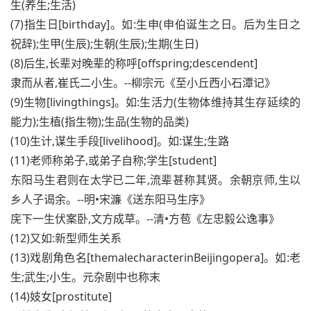
生(养生;生活)
(7)指生日[birthday]。如:生申(申伯诞生之日。后为生日之
祝辞);生甲(生辰);生朝(生辰);生期(生日)
(8)后生,长辈对晚辈的称呼[offspring;descendent]
隶而从者,崔氏二小生。--柳宗元《至小丘西小石潭记》
(9)生物[livingthings]。如:生活力(生物体维持其生存延续的
能力);生植(指生物);生品(生物的品类)
(10)生计,谋生手段[livelihood]。如:谋生;生路
(11)老师称弟子,或弟子自称;学生[student]
东阳马生君则在太学已二年,流辈甚称其贤。余朝京师,生以
乡人子谒余。--明•宋濂《送东阳马生序》
庑下一生伏案卧,文方成草。--清•方苞《左忠毅公逸事》
(12)又如:新型师生关系
(13)戏剧角色名[themalecharacterinBeijingopera]。如:老
生;武生;小生。元杂剧中也称末
(14)妓女[prostitute]