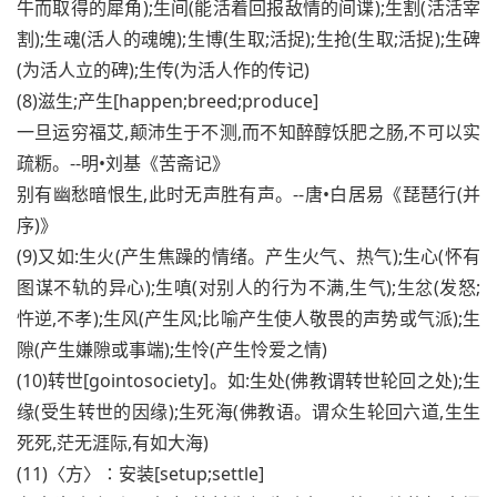
牛而取得的犀角);生间(能活着回报敌情的间谍);生割(活活宰
割);生魂(活人的魂魄);生博(生取;活捉);生抢(生取;活捉);生碑
(为活人立的碑);生传(为活人作的传记)
(8)滋生;产生[happen;breed;produce]
一旦运穷福艾,颠沛生于不测,而不知醉醇饫肥之肠,不可以实
疏粝。--明•刘基《苦斋记》
别有幽愁暗恨生,此时无声胜有声。--唐•白居易《琵琶行(并
序)》
(9)又如:生火(产生焦躁的情绪。产生火气、热气);生心(怀有
图谋不轨的异心);生嗔(对别人的行为不满,生气);生忿(发怒;
忤逆,不孝);生风(产生风;比喻产生使人敬畏的声势或气派);生
隙(产生嫌隙或事端);生怜(产生怜爱之情)
(10)转世[gointosociety]。如:生处(佛教谓转世轮回之处);生
缘(受生转世的因缘);生死海(佛教语。谓众生轮回六道,生生
死死,茫无涯际,有如大海)
(11)〈方〉∶安装[setup;settle]