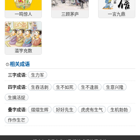
一鸣惊人
三顾茅庐
一言九鼎
滥竽充数
相关成语
三字成语
生力军
四字成语
生吞活剥
生不如死
生不逢辰
生意兴隆
生擒活捉
叠字成语
熠熠生辉
好好先生
虎虎有生气
生机勃勃
作作生芒