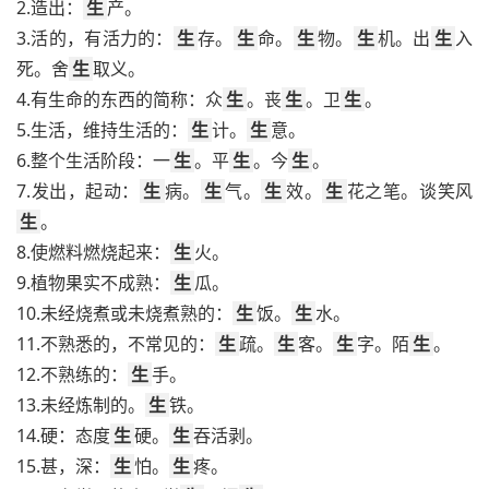
2.造出：
生
产。
3.活的，有活力的：
生
存。
生
命。
生
物。
生
机。出
生
入
死。舍
生
取义。
4.有生命的东西的简称：众
生
。丧
生
。卫
生
。
5.生活，维持生活的：
生
计。
生
意。
6.整个生活阶段：一
生
。平
生
。今
生
。
7.发出，起动：
生
病。
生
气。
生
效。
生
花之笔。谈笑风
生
。
8.使燃料燃烧起来：
生
火。
9.植物果实不成熟：
生
瓜。
10.未经烧煮或未烧煮熟的：
生
饭。
生
水。
11.不熟悉的，不常见的：
生
疏。
生
客。
生
字。陌
生
。
12.不熟练的：
生
手。
13.未经炼制的。
生
铁。
14.硬：态度
生
硬。
生
吞活剥。
15.甚，深：
生
怕。
生
疼。