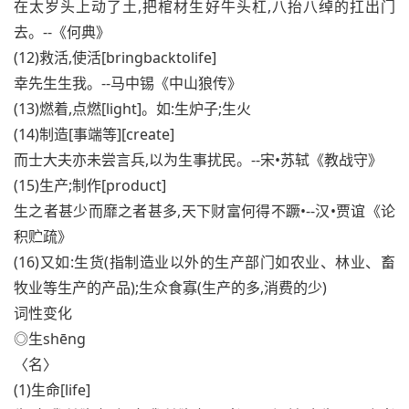
在太岁头上动了土,把棺材生好牛头杠,八抬八绰的扛出门
去。--《何典》
(12)救活,使活[bringbacktolife]
幸先生生我。--马中锡《中山狼传》
(13)燃着,点燃[light]。如:生炉子;生火
(14)制造[事端等][create]
而士大夫亦未尝言兵,以为生事扰民。--宋•苏轼《教战守》
(15)生产;制作[product]
生之者甚少而靡之者甚多,天下财富何得不蹶•--汉•贾谊《论
积贮疏》
(16)又如:生货(指制造业以外的生产部门如农业、林业、畜
牧业等生产的产品);生众食寡(生产的多,消费的少)
词性变化
◎生shēng
〈名〉
(1)生命[life]