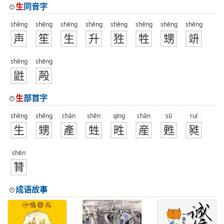
生
同音字
shēng
shēng
shēng
shēng
shēng
shēng
shēng
shēng
声
笙
生
升
狌
牲
甥
竔
shēng
shēng
鼪
殸
生
部首字
shēng
shēng
chǎn
shēn
qíng
chǎn
sū
ruí
生
甥
產
甡
甠
産
甦
甤
shēn
甧
成语故事