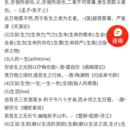
生,亦我所欲也,义,亦我所欲也,二者不可得兼,舍生而取义者
也。--《孟子•告子上》
此万物莫不然,而于有生之类为尤者。--[英]赫胥黎著、严复
译《天演论》
(2)又如:生力(生命力;气力);生本(生命的根本);生全(保全生命,
全身);生次(生命的存在);生聚(生命财产);生类(泛指一切有生
命之物)
(3)人的一生[alifetime]
穷余生之光阴以疗梅也哉!--清•龚自珍《病梅馆记》
羡万物之得时,感吾生之行休。--晋•陶渊明《归去来兮辞》
(4)又如:生世(一生;一生一世);生禄(指人的寿限)
(5)生活[live]
自吾氏三世居是乡,积于今六十岁矣,而乡邻之生日蹙。--唐•
柳宗元《捕蛇者说》
哀吾生之无乐兮,幽独处乎山中。--《楚辞•屈原•涉江》
(6)又如:生资(赖以生活的资财);生赖(赖以生活之资,生计);生