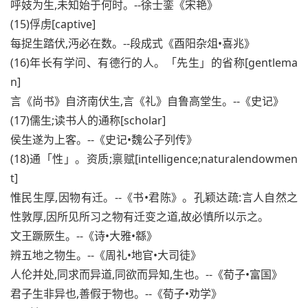
呼妓为生,未知始于何时。--徐士銮《宋艳》
(15)俘虏[captive]
每捉生踏伏,沔必在数。--段成式《酉阳杂俎•喜兆》
(16)年长有学问、有德行的人。「先生」的省称[gentlema
n]
言《尚书》自济南伏生,言《礼》自鲁高堂生。--《史记》
(17)儒生;读书人的通称[scholar]
侯生遂为上客。--《史记•魏公子列传》
(18)通「性」。资质;禀赋[intelligence;naturalendowmen
t]
惟民生厚,因物有迁。--《书•君陈》。孔颖达疏:言人自然之
性敦厚,因所见所习之物有迁变之道,故必慎所以示之。
文王蹶厥生。--《诗•大雅•緜》
辨五地之物生。--《周礼•地官•大司徒》
人伦并处,同求而异道,同欲而异知,生也。--《荀子•富国》
君子生非异也,善假于物也。--《荀子•劝学》