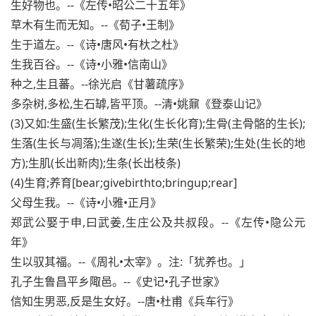
生好物也。--《左传•昭公二十五年》
草木有生而无知。--《荀子•王制》
生于道左。--《诗•唐风•有杕之杜》
生我百谷。--《诗•小雅•信南山》
种之,生且蕃。--徐光启《甘薯疏序》
多杂树,多松,生石罅,皆平顶。--清•姚鼐《登泰山记》
(3)又如:生盛(生长繁茂);生化(生长化育);生骨(主骨骼的生长);
生落(生长与凋落);生遂(生长);生荣(生长繁荣);生处(生长的地
方);生肌(长出新肉);生条(长出枝条)
(4)生育;养育[bear;givebirthto;bringup;rear]
父母生我。--《诗•小雅•正月》
郑武公娶于申,曰武姜,生庄公及共叔段。--《左传•隐公元
年》
生以驭其福。--《周礼•太宰》。注:「犹养也。」
孔子生鲁昌平乡陬邑。--《史记•孔子世家》
信知生男恶,反是生女好。--唐•杜甫《兵车行》