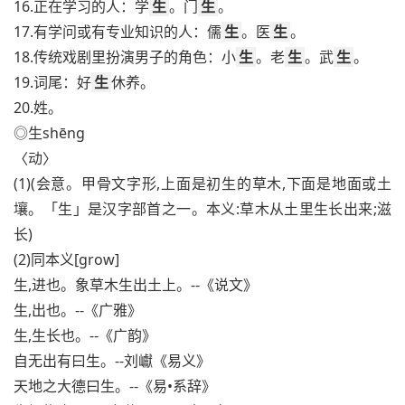
16.正在学习的人：学
生
。门
生
。
17.有学问或有专业知识的人：儒
生
。医
生
。
18.传统戏剧里扮演男子的角色：小
生
。老
生
。武
生
。
19.词尾：好
生
休养。
20.姓。
◎生shēng
〈动〉
(1)(会意。甲骨文字形,上面是初生的草木,下面是地面或土
壤。「生」是汉字部首之一。本义:草木从土里生长出来;滋
长)
(2)同本义[grow]
生,进也。象草木生出土上。--《说文》
生,出也。--《广雅》
生,生长也。--《广韵》
自无出有曰生。--刘巘《易义》
天地之大德曰生。--《易•系辞》