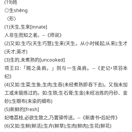
(19)姓
◎生shēng
〈形〉
(1)天生,生来[innate]
人非生而知之者。--《师说》
(2)又如:生巧(天生巧慧);生来(天生。从小时候起;从来);生才
(天才;英才)
(3)生的,未煮熟的[uncooked]
项王曰:「赐之彘肩。」则与一生彘肩。--《史记•项羽本
纪》
(4)又如:生菜;生鱼,生肉;生吞(未经煮熟即吞下去)。又指未加
工或未锻炼过的。如:生铁;生石膏;生金(未经冶炼的丹砂、金
砂);生眼布(未染的细布)
(5)新鲜的[fresh]
妃嗜荔枝,必欲生致之,乃置驿传送。--《新唐书•后妃传》
(6)又如:生鲜(鲜活);生卉(鲜草);生肉(鲜肉);生花(鲜花)