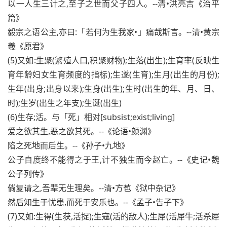
以一人生三计之,至子之世而父子四人。--清•洪亮吉《治平
篇》
毅宗之语公主,亦曰:「若何为生我家•」痛哉斯言。--清•黄宗
羲《原君》
(5)又如:生聚(繁殖人口,积聚财物);生落(出生);生育率(反映生
育年龄妇女生育频度的指标);生遂(生育);生月(出生的月份);
生年(出身;出身以来);生身(出生);生时(出生的年、月、日、
时);生岁(出生之年支);生诞(出生)
(6)生存;活。与「死」相对[subsist;exist;living]
爱之欲其生,恶之欲其死。--《论语•颜渊》
陷之死地而后生。--《孙子•九地》
公子自度终不能得之于王,计不独生而今赵亡。--《史记•魏
公子列传》
倘复请之,吾辈无生理矣。--清•方苞《狱中杂记》
然后知生于忧患,而死于安乐也。--《孟子•告子下》
(7)又如:生得(生获,活捉);生寇(活的敌人);生犀(活犀牛;活杀犀