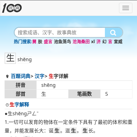
舅
肤
盛言
池鱼笼鸟
沧海桑田
xī
济
幻
言
宣威
生
shēng
百题词典
汉字
生
字详解
拼音
shēng
部首
生
笔画数
5
生
字解释
●生shēngㄕㄥˉ
1.一切可以发育的物体在一定条件下具有了最初的体积和重
量，并能发展长大：诞
生
。滋
生
。
生
长。