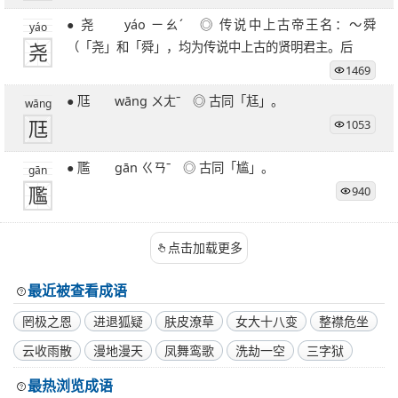
27笔字
28笔字
29笔字
30笔字
31笔字
● 尧 yáo ㄧㄠˊ ◎ 传说中上古帝王名：～舜
yáo
32笔字
33笔字
34笔字
35笔字
36笔字
尧
（「尧」和「舜」，均为传说中上古的贤明君主。后
39笔字
51笔字
1469
● 尫 wāng ㄨㄤˉ ◎ 古同「尪」。
wāng
尫
1053
● 尶 gān ㄍㄢˉ ◎ 古同「尴」。
gān
尶
940
点击加载更多
最近被查看成语
罔极之恩
进退狐疑
肤皮潦草
女大十八变
整襟危坐
云收雨散
漫地漫天
凤舞鸾歌
洗劫一空
三字狱
最热浏览成语