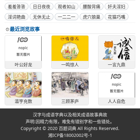
羞羞答答
日日夜夜
观者如山
腰酸背痛
奸夫淫妇
淫词艳曲
无休无止
一二二一
虎穴狼巢
花猫巧嘴
最近浏览故事
叶公好龙
一鸣惊人
一言九鼎
滥竽充数
三顾茅庐
人人自危
汉字与成语字典以及相关成语故事典故
声明:因精力有限，难免有错别字和一些错处。
Copyright © 2020
百题词典
All Rights Reserved.
湘ICP备18002002号-1