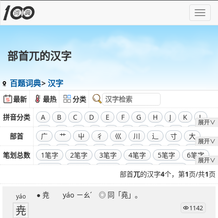
部首兀的汉字
百题词典
汉字
最新
最热
分类
拼音分类
A
B
C
D
E
F
G
H
J
K
L
展开∨
M
N
O
P
Q
R
S
T
W
X
部首
广
艹
屮
彳
巛
川
辶
寸
大
展开∨
Y
Z
飞
干
工
弓
廾
囗
己
彐
彑
笔划总数
1笔字
2笔字
3笔字
4笔字
5笔字
6笔字
展开∨
巾
口
全部偏旁部首
7笔字
8笔字
9笔字
10笔字
11笔字
部首
兀
的汉字
4
个，第
1
页/共
1
页
12笔字
13笔字
14笔字
15笔字
16笔字
● 尭 yáo ㄧㄠˊ ◎ 同「堯」。
17笔字
18笔字
19笔字
20笔字
21笔字
yáo
尭
1142
22笔字
23笔字
24笔字
25笔字
26笔字