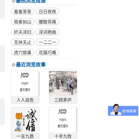
最热浏览成语
羞羞答答
日日夜夜
观者如山
腰酸背痛
奸夫淫妇
淫词艳曲
无休无止
一二二一
虎穴狼巢
花猫巧嘴
最近浏览故事
人人自危
三顾茅庐
一言九鼎
十羊九牧