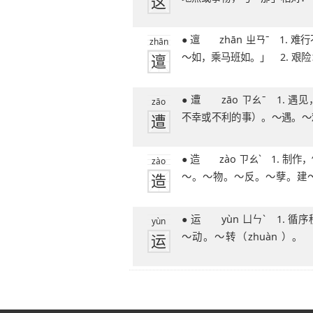
这
～个。～
● 邅 zhān ㄓㄢˉ 1. 难行不进：「屯如
zhān
邅
～如，乘马班如。」 2. 艰
险，入
● 遭 zāo ㄗㄠˉ 1. 遇见，碰到（多指
zāo
遭
不幸或不利的事）。～遇。～
～受。～
● 造 zào ㄗㄠˋ 1. 制作，做：制～。创
zào
造
～。～物。～反。～孽。建
册。～价。～
● 运 yùn ㄩㄣˋ 1. 循序移动：～行。
yùn
运
～动。～转（zhuàn ）。 
输。～