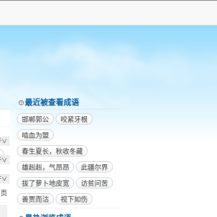
最近被查看成语
邯郸郭公
咬紧牙根
啮血为盟
开∨
春生夏长，秋收冬藏
开∨
雄赳赳，气昂昂
此疆尔界
开∨
拔了萝卜地皮宽
访贫问苦
1
页
善贾而沽
视下如伤