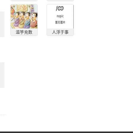
滥竽充数
人浮于事