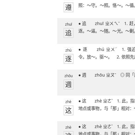
遵
照：～守。～照。恪～。～循
51笔字
时晦。◎ 遵
● 追 zhuī ㄓㄨㄟˉ 1. 赶，紧跟着：～
zhuī
追
逐。～逼。～随。～光。～剿
逐北。
● 逐 zhú ㄓㄨˊ 1. 强迫离开：～客
zhú
逐
令。放～。驱～。 2. 依照
挨着：～
● 週 zhōu ㄓㄡˉ ◎
zhōu
週
● 这 zhè ㄓㄜˋ 1. 此，指较近的时间、
zhè
这
地点或事物，与「那」相对：
～个。～
● 这 zhè ㄓㄜˋ 1. 此，指较近的时间、
zhè
地点或事物，与「那」相对：