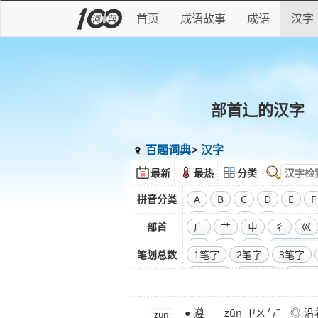
首页
成语故事
成语
汉字
部首辶的汉字
百题词典
汉字
最新
最热
分类
拼音分类
A
B
C
D
E
F
W
X
Y
Z
部首
广
艹
屮
彳
巛
彑
巾
口
全部偏旁
笔划总数
1笔字
2笔字
3笔字
11笔字
12笔字
13笔
20笔字
21笔字
22笔
● 遵 zūn ㄗㄨㄣˉ ◎ 沿着，依照，按
29笔字
30笔字
31笔
zūn