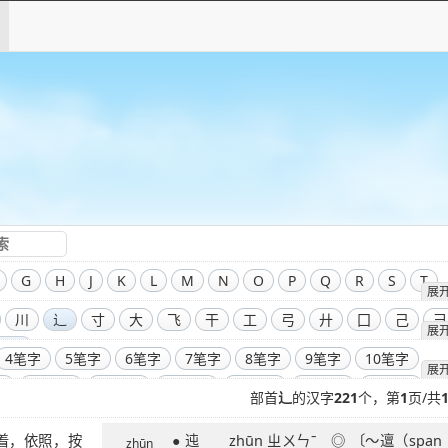
G
H
J
K
L
M
N
O
P
Q
R
S
T
展
川
辶
寸
大
飞
干
工
弓
廾
囗
己
彐
展
部首
4笔字
5笔字
6笔字
7笔字
8笔字
9笔字
10笔字
展
字
14笔字
15笔字
16笔字
17笔字
18笔字
19笔字
部首
辶
的汉字
221
个，第
1
页/共
字
23笔字
24笔字
25笔字
26笔字
27笔字
28笔字
● 迍 zhūn ㄓㄨㄣˉ ◎ 〔～邅（span
字
32笔字
33笔字
34笔字
35笔字
36笔字
39笔字
zhūn