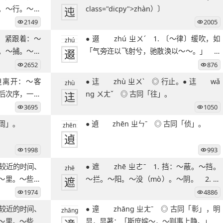
。～行。～养
迍
class="dicpy">zhàn）〕
2149
2005
● 逫 zhú ㄓㄨˊ 1. 〔～律〕缓吹，如
zhú
。～捕。～奔
逫
「气旁迕以飞射兮，驰散涣以～～。」 2.
急走的
2652
876
● 迬 zhù ㄓㄨˋ ◎ 行止。● 迬 wǎ
zhù
先后次序，一一
迬
ng ㄨㄤˇ ◎ 古同「往」。
3695
1050
 同「周」。
● 遉 zhēn ㄓㄣˉ ◎ 古同「侦」。
zhēn
遉
1998
993
● 遮 zhē ㄓㄜˉ 1. 挡：～蔽。～挡。
zhē
～里。～些。
遮
～拦。～阳。～没（mò）。～阴。 2. 掩
盖，掩
1974
4886
● 遧 zhāng ㄓㄤˉ ◎ 古同「彰」，明
zhāng
～里。～些。
显，显著：「斯庶嫔～，～则事上静。」