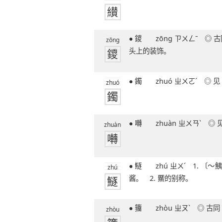
纉
51笔字
● 鑁 zōng ㄗㄨㄥˉ ◎ 古同「鍐」，马
zōng
鑁
头上的装饰。
● 鐲 zhuó ㄓㄨㄛˊ
zhuó
鐲
● 囀 zhuàn ㄓㄨㄢ
zhuàn
囀
● 鱁 zhú ㄓㄨˊ 1. 〔～鮧（yí）〕鱼肠
zhú
鱁
酱。 2. 鱀的别称。
● 籒 zhòu ㄓㄡˋ 
zhòu