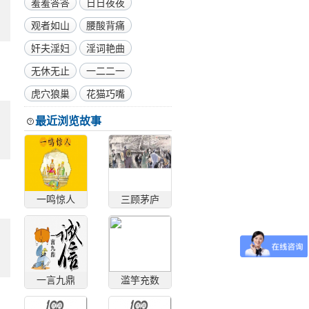
羞羞答答
日日夜夜
观者如山
腰酸背痛
奸夫淫妇
淫词艳曲
无休无止
一二二一
虎穴狼巢
花猫巧嘴
最近浏览故事
一鸣惊人
三顾茅庐
一言九鼎
滥竽充数