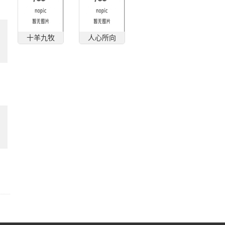
十羊九牧
人心所向