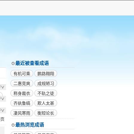
最近被查看成语
有机可乘
鹏路翱翔
二惠竞爽
成规陋习
开∨
称身裁衣
不轨之徒
开∨
齐纨鲁缟
欺人太甚
开∨
凄风寒雨
衡短论长
9
页
最热浏览成语