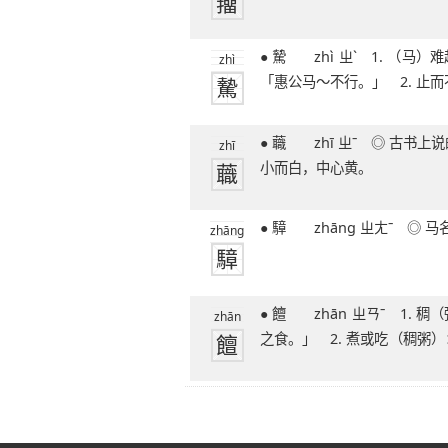
籒
● 騺 zhì ㄓˋ 1. （马）难起步的样子：
zhì
騺
「惠公马～不行。」 2. 止而不
● 蘵 zhī ㄓˉ ◎ 古书上说的一种草，花
zhī
蘵
小而白，中心黄。
● 騿 zhāng ㄓㄤˉ ◎
zhāng
騿
● 饘 zhān ㄓㄢˉ 1. 稠（粥）：「～粥
zhān
饘
之食。」 2. 煮或吃（稠粥
鬻于