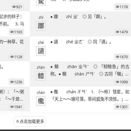
驇
921
1178
● 躑 zhí ㄓˊ ◎ 见「踯」。
zhí
前。 3. 马
躑
1103
1479
● 讁 zhé ㄓㄜˊ ◎ 同「谪」。
zhé
讁
1128
1670
 马名。
● 鳣 zhān ㄓㄢˉ ◎ 「鲟鳇鱼」的古
zhān
鳣
称。● 鳣 shàn ㄕㄢˋ ◎ 古同「鳝」。
◎
1236
1099
● 欃 chán ㄔㄢˊ 1. 〔～枪〕彗星，如
chán
）：「～于是，
欃
「天上～～端可落，草间狐兔不须惊。」
2. 古
1941
1301
点击加载更多