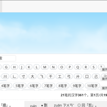
G
H
J
K
L
M
N
O
P
Q
R
S
T
展
川
辶
寸
大
飞
干
工
弓
廾
囗
己
彐
展
部首
4笔字
5笔字
6笔字
7笔字
8笔字
9笔字
10笔字
展
字
14笔字
15笔字
16笔字
17笔字
18笔字
19笔字
21
笔的汉字
361
个，第
1
页/共
1
字
23笔字
24笔字
25笔字
26笔字
27笔字
28笔字
 ◎ 同「纘」。
● 劗 zuān ㄗㄨㄢˉ ◎ 同「剪」。
字
32笔字
33笔字
34笔字
35笔字
36笔字
39笔字
zuān