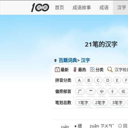
首页
成语故事
成语
汉字
21笔的汉字
百题词典
汉字
最新
最热
分类
拼音分类
A
B
C
D
E
F
W
X
Y
Z
偏旁部首
广
艹
屮
彳
巛
彑
巾
口
全部偏旁
笔划总数
1笔字
2笔字
3笔字
11笔字
12笔字
13笔
20笔字
21笔字
22笔
● 纉 zuǎn ㄗㄨㄢˇ
29笔字
30笔字
31笔
zuǎn