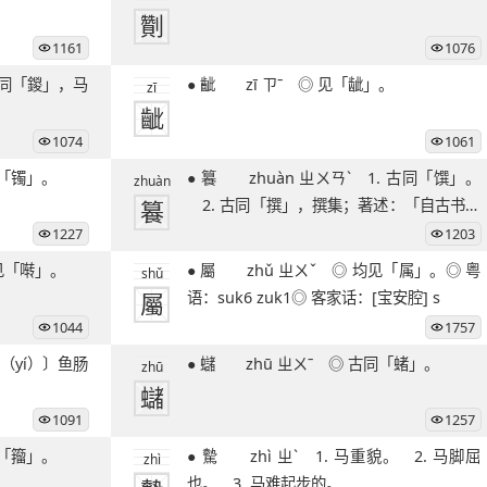
劗
1161
1076
● 齜 zī ㄗˉ ◎ 见「龇」。
zī
齜
1074
1061
 ◎ 见「镯」。
● 籑 zhuàn ㄓㄨㄢˋ 1. 古同「馔」。
zhuàn
籑
2. 古同「撰」，撰集；著述：「自古书契
之作
1227
1203
ˋ ◎ 见「啭」。
● 屬 zhǔ ㄓㄨˇ ◎ 均见「属」。◎ 粤
shǔ
屬
语：suk6 zuk1◎ 客家话：[宝安腔] s
1044
1757
● 蠩 zhū ㄓㄨˉ ◎ 古同「蝫」。
zhū
蠩
1091
1257
◎ 古同「籀」。
● 驇 zhì ㄓˋ 1. 马重貌。 2. 马脚屈
zhì
也。 3. 马难起步的。