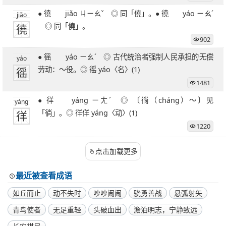
● 徺 jiǎo ㄐㄧㄠˇ ◎ 同「僥」。● 徺 yáo ㄧㄠˊ
jiǎo
徺
◎ 同「僥」。
902
● 徭 yáo ㄧㄠˊ ◎ 古代统治者强制人民承担的无偿
yáo
徭
劳动：～役。◎ 徭 yáo〈名〉(1)
1481
● 徉 yáng ㄧㄤˊ ◎ 〔徜（cháng）～〕见
yáng
徉
「徜」。◎ 徉佯 yáng〈动〉(1)
1220
点击加载更多
最近被查看成语
如丘而止
动不失时
吵吵闹闹
骁勇善战
悬弧射矢
青鸟使者
无足重轻
头破血出
澹泊明志，宁静致远