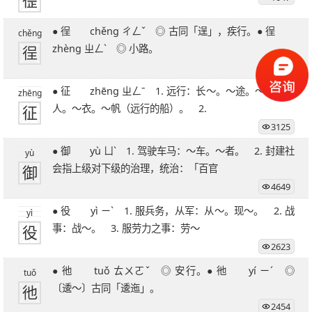
徰
● 徎 chěng ㄔㄥˇ ◎ 古同「逞」，疾行。● 徎
chěng
徎
zhèng ㄓㄥˋ ◎ 小路。
1684
● 征 zhēng ㄓㄥˉ 1. 远行：长～。～途。～夫。～
zhēng
征
人。～衣。～帆（远行的船）。 2.
3125
● 御 yù ㄩˋ 1. 驾驶车马：～车。～者。 2. 封建社
yù
御
会指上级对下级的治理，统治：「百官
4649
● 役 yì ㄧˋ 1. 服兵务，从军：从～。现～。 2. 战
yì
役
事：战～。 3. 服劳力之事：劳～
2623
● 彵 tuǒ ㄊㄨㄛˇ ◎ 安行。● 彵 yí ㄧˊ ◎
tuǒ
彵
〔逶～〕古同「逶迤」。
2454