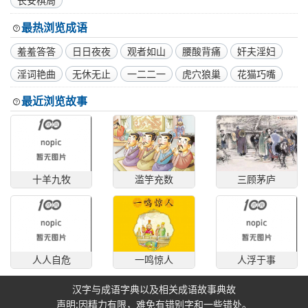
长安棋局
最热浏览成语
羞羞答答
日日夜夜
观者如山
腰酸背痛
奸夫淫妇
淫词艳曲
无休无止
一二二一
虎穴狼巢
花猫巧嘴
最近浏览故事
十羊九牧
滥竽充数
三顾茅庐
人人自危
一鸣惊人
人浮于事
汉字与成语字典以及相关成语故事典故
声明:因精力有限，难免有错别字和一些错处。