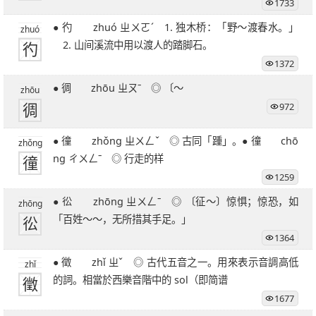
1733
27笔字
28笔字
29笔字
30笔字
31笔字
● 彴 zhuó ㄓㄨㄛˊ 1. 独木桥：「野～渡春水。」
32笔字
33笔字
34笔字
35笔字
36笔字
zhuó
彴
2. 山间溪流中用以渡人的踏脚石。
39笔字
51笔字
1372
● 徟 zhōu ㄓㄡˉ ◎ 〔～
zhōu
徟
972
● 徸 zhǒng ㄓㄨㄥˇ ◎ 古同「踵」。● 徸 chō
zhǒng
徸
ng ㄔㄨㄥˉ ◎ 行走的样
1259
● 彸 zhōng ㄓㄨㄥˉ ◎ 〔征～〕惊惧；惊恐，如
zhōng
彸
「百姓～～，无所措其手足。」
1364
● 徵 zhǐ ㄓˇ ◎ 古代五音之一。用來表示音調高低
zhǐ
徵
的詞。相當於西樂音階中的 sol（即简谱
1677