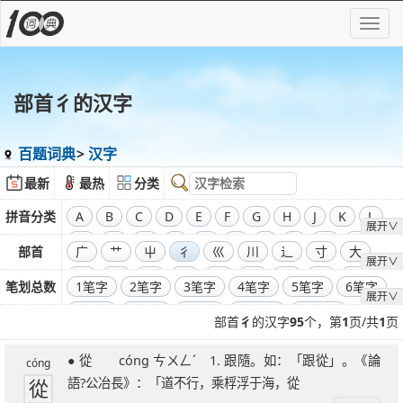
部首彳的汉字
百题词典
汉字
最新
最热
分类
拼音分类
A
B
C
D
E
F
G
H
J
K
L
展开∨
M
N
O
P
Q
R
S
T
W
X
部首
广
艹
屮
彳
巛
川
辶
寸
大
展开∨
Y
Z
飞
干
工
弓
廾
囗
己
彐
彑
笔划总数
1笔字
2笔字
3笔字
4笔字
5笔字
6笔字
展开∨
巾
口
全部偏旁部首
7笔字
8笔字
9笔字
10笔字
11笔字
部首
彳
的汉字
95
个，第
1
页/共
1
页
12笔字
13笔字
14笔字
15笔字
16笔字
● 從 cóng ㄘㄨㄥˊ 1. 跟隨。如：「跟從」。《論
17笔字
18笔字
19笔字
20笔字
21笔字
cóng
從
語?公冶長》：「道不行，乘桴浮于海，從
22笔字
23笔字
24笔字
25笔字
26笔字