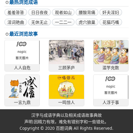
最热浏览成语
羞羞答答
日日夜夜
观者如山
腰酸背痛
奸夫淫妇
淫词艳曲
无休无止
一二二一
虎穴狼巢
花猫巧嘴
最近浏览故事
人人自危
三顾茅庐
滥竽充数
一言九鼎
一鸣惊人
人浮于事
汉字与成语字典以及相关成语故事典故
声明:因精力有限，难免有错别字和一些错处。
Copyright © 2020
百题词典
All Rights Reserved.