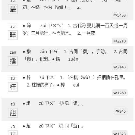
zuì
最
初。～终。～为（wéi ）。 2.
5453
● 晬 zuì ㄗㄨㄟˋ 1. 古代称婴儿满一百天或一周
zuì
晬
岁：三月能行，～而能言。 2. 一昼夜
2210
● 揝 zǎn ㄗㄢˇ 1. 古同「撍」，手动。 2. 古同
zǎn
揝
「攒」，积聚。● 揝 zuàn
2143
● 椊 zú ㄗㄨˊ 1. 〔～杌（wù）〕把柄插在孔里。
zú
椊
2. 柱端的榫子。● 椊 cuì
1260
● 詛 zǔ ㄗㄨˇ ◎ 见「诅」。
zǔ
詛
945
● 葅 zū ㄗㄨˉ ◎ 同「菹」。
zū
1323