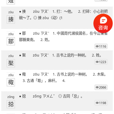
葅
● 揍 zòu ㄗㄡˋ 1. 打：～他。 2. 打碎：小心别把
zòu
揍
碗～了。◎ 揍 zòu〈动〉(1
1843
● 鄒 zōu ㄗㄡˉ 1. 中國周代諸侯國名，在今山東省
zōu
鄒
鄒縣東南。 2. 姓。
1116
● 棸 zōu ㄗㄡˉ 1. 古书上说的一种树。 2. 姓。
zōu
棸
1223
● 棷 zōu ㄗㄡˉ 1. 古书上说的一种树。 2. 木柴。
zōu
棷
3. 古通「菆」，麻杆。 4.
2066
● 搃 zǒng ㄗㄨㄥˇ ◎ 古同「总」。
zǒng
搃
1198