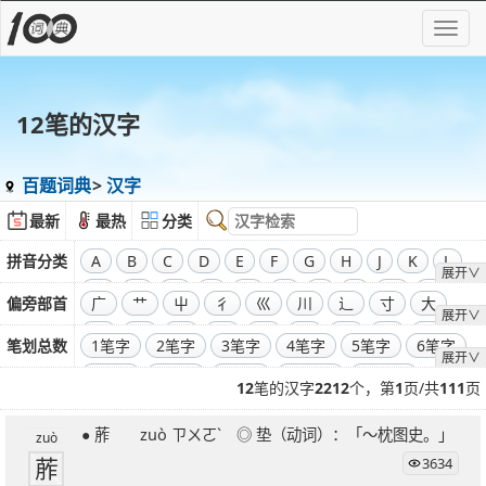
12笔的汉字
百题词典
汉字
最新
最热
分类
拼音分类
A
B
C
D
E
F
G
H
J
K
L
展开∨
M
N
O
P
Q
R
S
T
W
X
偏旁部首
广
艹
屮
彳
巛
川
辶
寸
大
展开∨
Y
Z
飞
干
工
弓
廾
囗
己
彐
彑
笔划总数
1笔字
2笔字
3笔字
4笔字
5笔字
6笔字
展开∨
巾
口
全部偏旁部首
7笔字
8笔字
9笔字
10笔字
11笔字
12
笔的汉字
2212
个，第
1
页/共
111
页
12笔字
13笔字
14笔字
15笔字
16笔字
● 葄 zuò ㄗㄨㄛˋ ◎ 垫（动词）：「～枕图史。」
17笔字
18笔字
19笔字
20笔字
21笔字
zuò
葄
3634
22笔字
23笔字
24笔字
25笔字
26笔字