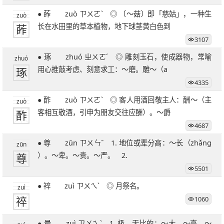
27笔字
28笔字
29笔字
30笔字
31笔字
● 葃 zuò ㄗㄨㄛˋ ◎ 〔～菇〕即「慈姑」，一种生
zuò
32笔字
33笔字
34笔字
35笔字
36笔字
葃
长在水田里的草本植物，地下球茎黄白色到
39笔字
51笔字
3107
● 琢 zhuó ㄓㄨㄛˊ ◎ 雕刻玉石，使成器物，常喻
zhuó
琢
用心推敲考虑、刻意求工：～磨。雕～（a
4335
● 酢 zuò ㄗㄨㄛˋ ◎ 客人用酒回敬主人：酬～（主
zuò
酢
客相互敬酒，引申为朋友交往应酬）。～爵
4687
● 尊 zūn ㄗㄨㄣˉ 1. 地位或辈分高：～长（zhǎng
zūn
尊
）。～卑。～贵。～严。 2.
5501
● 祽 zuì ㄗㄨㄟˋ ◎ 月祭名。
zuì
祽
1060
● 最 zuì ㄗㄨㄟˋ 1. 极，无比的：～大。～高。～