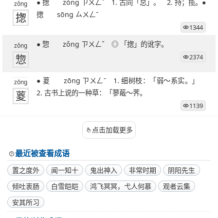
● 揔 zǒng ㄗㄨㄥˇ 1. 古同「总」。 2. 持；揽。●
zǒng
揔
揔 sōng ㄙㄨㄥˉ
1344
● 惣 zǒng ㄗㄨㄥˇ ◎ 「揔」的讹字。
zǒng
惣
2374
● 葼 zōng ㄗㄨㄥˉ 1. 细树枝：「弱～系实。」
zōng
葼
2. 古书上说的一种草：「蓼蕺～荠。
1139
点击加载更多
最近被查看成语
置之度外
闻一知十
鬼出神入
非常时期
阴阳先生
倾吐衷肠
白雪皑皑
鸿飞冥冥，弋人何慕
观者云集
安其所习