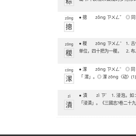
粽
「角黎」。◎
● 摠 zǒng ㄗㄨㄥˇ
zǒng
摠
● 稯 zōng ㄗㄨㄥˉ 1. 古代计算禾束的
zōng
稯
单位，四十把为一稯。 2. 
即一
● 潈 zōng ㄗㄨㄥˉ ◎ 同「潨」。亦作
cóng
潈
「 潀」。◎ 潈 zōng〈动〉(1
● 漬 zì ㄗˋ 1. 浸泡。如：「醃漬」、
zì
漬
「浸漬」。《三國志?卷二十九
傳》：「