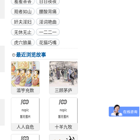
羞羞答答
日日夜夜
观者如山
腰酸背痛
奸夫淫妇
淫词艳曲
无休无止
一二二一
虎穴狼巢
花猫巧嘴
最近浏览故事
滥竽充数
三顾茅庐
人人自危
十羊九牧