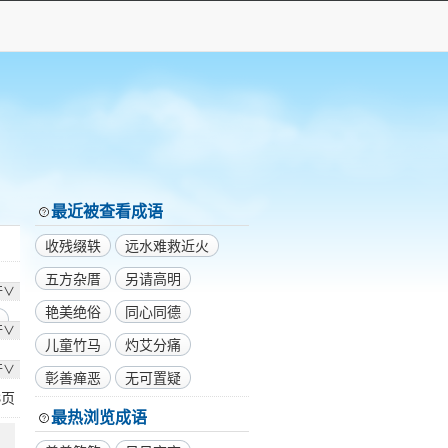
最近被查看成语
收残缀轶
远水难救近火
五方杂厝
另请高明
开∨
艳美绝俗
同心同德
开∨
儿童竹马
灼艾分痛
开∨
彰善瘅恶
无可置疑
8
页
最热浏览成语