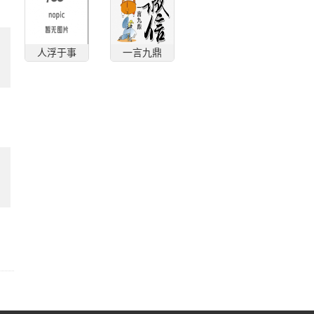
人浮于事
一言九鼎