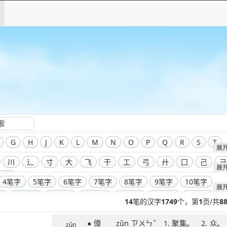
G
H
J
K
L
M
N
O
P
Q
R
S
T
展
川
辶
寸
大
飞
干
工
弓
廾
囗
己
彐
展
部首
4笔字
5笔字
6笔字
7笔字
8笔字
9笔字
10笔字
展
字
14笔字
15笔字
16笔字
17笔字
18笔字
19笔字
14
笔的汉字
1749
个，第
1
页/共
8
字
23笔字
24笔字
25笔字
26笔字
27笔字
28笔字
。
● 僔 zǔn ㄗㄨㄣˇ 1. 聚集。 2. 众。
字
32笔字
33笔字
34笔字
35笔字
36笔字
39笔字
zǔn