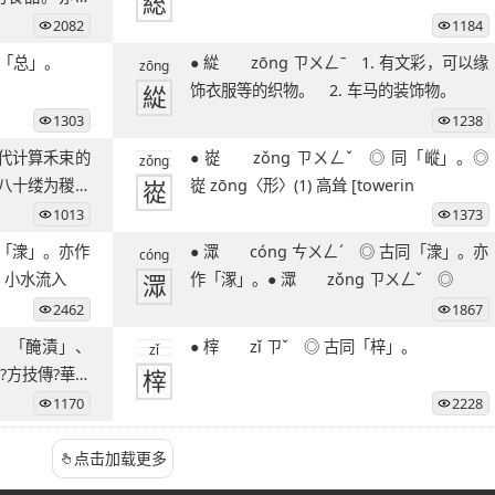
総
2082
1184
 ◎ 同「总」。
● 緃 zōng ㄗㄨㄥˉ 1. 有文彩，可以缘
zōng
緃
饰衣服等的织物。 2. 车马的装饰物。
1303
1238
● 嵸 zǒng ㄗㄨㄥˇ ◎ 同「嵷」。◎
zǒng
布八十缕为稯，
嵸
嵸 zōng〈形〉(1) 高耸 [towerin
1013
1373
● 潀 cóng ㄘㄨㄥˊ ◎ 古同「潨」。亦
cóng
) 小水流入
潀
作「潈」。● 潀 zǒng ㄗㄨㄥˇ ◎
2462
1867
● 榟 zǐ ㄗˇ ◎ 古同「梓」。
zǐ
?方技傳?華佗
榟
1170
2228
点击加载更多