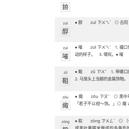
銌
51笔字
● 酻 zuì ㄗㄨㄟˋ ◎
zuì
酻
● 嗺 zuī ㄗㄨㄟˉ 1. 撮口作声。 2. 口
zuī
嗺
动的样子。 3. 嗟叹。● 嗺 
● 靻 zǔ ㄗㄨˇ 1. 带嚼口的马笼头。
zǔ
靻
2. 马笼头上当额的金属饰物。
● 緅 zōu ㄗㄡˉ ◎ 黑中带红的颜色：
zōu
緅
「君子不以绀～饰。」◎ 緅 zō
青
● 粽 zòng ㄗㄨㄥˋ ◎ 〔～子〕用箬叶
zòng
或苇叶裹糯米做成的多角形