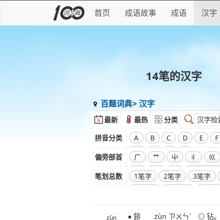
首页
成语故事
成语
汉字
14笔的汉字
百题词典
汉字
最新
最热
分类
拼音分类
A
B
C
D
E
F
W
X
Y
Z
偏旁部首
广
艹
屮
彳
巛
彑
巾
口
全部偏旁
笔划总数
1笔字
2笔字
3笔字
11笔字
12笔字
13笔
20笔字
21笔字
22笔
● 銌 zùn ㄗㄨㄣˋ ◎ 钻
29笔字
30笔字
31笔
zùn