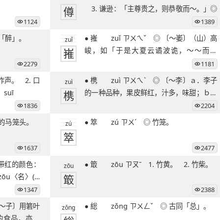
僔
3. 谦逊：「主尊贵之，则恭敬而～。」◎
1124
1389
 古同「醉」。
● 嶊 zuǐ ㄗㄨㄟˇ ◎ 〔～崣〕（山）高
zuǐ
嶊
峻，如「于是大夏云谲波诡，～～而成
观。」
2279
1181
● 槜 zuì ㄗㄨㄟˋ ◎ 〔～李〕ａ．李子
zuì
suī
槜
的一种品种，果皮鲜红，汁多，味甜；ｂ．
古地名，在
1836
2204
● 箤 zú ㄗㄨˊ ◎ 竹笼。
zú
箤
1637
2477
● 箃 zōu ㄗㄡˉ 1. 竹黄。 2. 竹柴。
zōu
u〈名〉(1)
箃
1347
2388
● 総 zǒng ㄗㄨㄥˇ ◎ 古同「总」。
zǒng
的食品。亦称