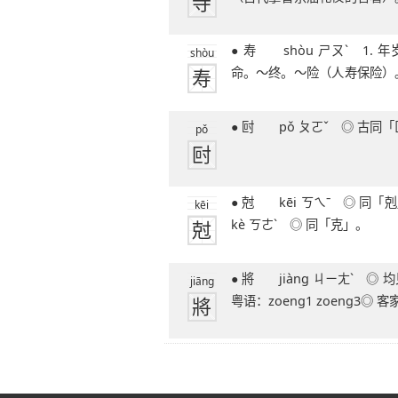
寺
同于现代的礼宾
● 寿 shòu ㄕㄡˋ 1. 年岁，生命：～
shòu
寿
命。～终。～险（人寿保险）
延年益～。
● 尀 pǒ ㄆㄛˇ ◎
pǒ
尀
● 尅 kēi ㄎㄟˉ ◎ 同「剋」。● 尅
kēi
尅
kè ㄎㄜˋ ◎ 同「克」。
● 將 jiàng ㄐㄧㄤˋ ◎ 均见「将」。◎
jiāng
將
粤语：zoeng1 zoeng3◎ 客