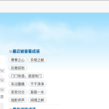
最近被查看成语
眷眷之心
负暄之献
后巷前街
开∨
门门有道，道道有门
开∨
车过腹痛
干干净净
开∨
安安分分
盈盈一水
1
页
烛影斧声
阋墙之衅