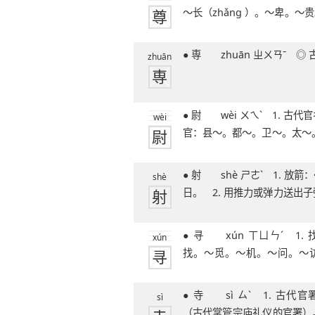
尊
～长（zhǎng ）。～卑。～贵
51笔字
● 専 zhuān ㄓㄨ
zhuān
専
● 尉 wèi ㄨㄟˋ 1. 古代官名，一般是武
wèi
尉
官：县～。都～。卫～。太～。
一级，
● 射 shè ㄕㄜˋ 1. 放箭：～箭。后羿～
shè
射
日。 2. 用推力或弹力送出
扫～。
● 寻 xún ㄒㄩㄣˊ 1. 找，搜求：～
xún
寻
找。～觅。～机。～问。～
～。～章摘句。
● 寺 sì ㄙˋ 1. 古代官署名：太常～
sì
（古代掌管宗庙礼仪的官署）