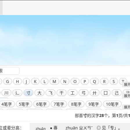
G
H
J
K
L
M
N
O
P
Q
R
S
T
展
川
辶
寸
大
飞
干
工
弓
廾
囗
己
彐
展
部首
4笔字
5笔字
6笔字
7笔字
8笔字
9笔字
10笔字
展
字
14笔字
15笔字
16笔字
17笔字
18笔字
19笔字
部首
寸
的汉字
28
个，第
1
页/共
字
23笔字
24笔字
25笔字
26笔字
27笔字
28笔字
● 專 zhuān ㄓㄨㄢˉ ◎ 见「专」。
字
32笔字
33笔字
34笔字
35笔字
36笔字
39笔字
zhuān