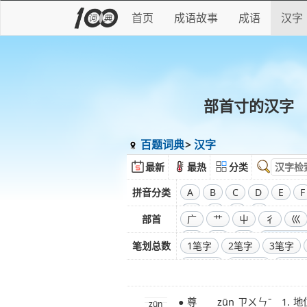
首页
成语故事
成语
汉字
部首寸的汉字
百题词典
汉字
最新
最热
分类
拼音分类
A
B
C
D
E
F
W
X
Y
Z
部首
广
艹
屮
彳
巛
彑
巾
口
全部偏旁
笔划总数
1笔字
2笔字
3笔字
11笔字
12笔字
13笔
20笔字
21笔字
22笔
● 尊 zūn ㄗㄨㄣˉ 1. 地位或辈分高：
29笔字
30笔字
31笔
zūn