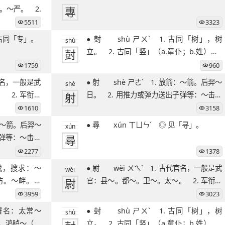
。～严。 2.
專
5511
3323
ㄢˉ ◎ 古同「专」。
● 尌 shù ㄕㄨˋ 1. 古同「树」，树
shù
尌
立。 2. 古同「竖」（a.童仆；b.姓）。●
尌
1759
960
● 射 shè ㄕㄜˋ 1. 放箭：～箭。后羿～
shè
 2. 军衔的
射
日。 2. 用推力或弹力送出子弹等：～击。
扫～。
1610
3158
● 尋 xún ㄒㄩㄣˊ ◎ 见「寻」。
xún
子弹等：～击。
尋
2277
1378
● 尉 wèi ㄨㄟˋ 1. 古代官名，一般是武
wèi
访。～衅。追
尉
官：县～。都～。卫～。太～。 2. 军衔的
一级，
3959
3023
● 尌 shù ㄕㄨˋ 1. 古同「树」，树
shù
。鸿胪～（略
立。 2. 古同「竖」（a.童仆；b.姓）。●