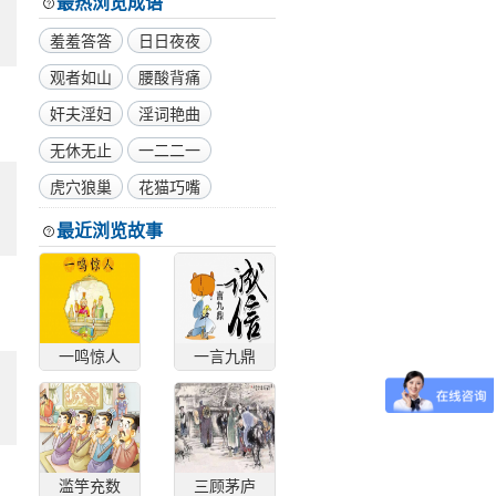
最热浏览成语
羞羞答答
日日夜夜
观者如山
腰酸背痛
奸夫淫妇
淫词艳曲
无休无止
一二二一
虎穴狼巢
花猫巧嘴
最近浏览故事
一鸣惊人
一言九鼎
滥竽充数
三顾茅庐