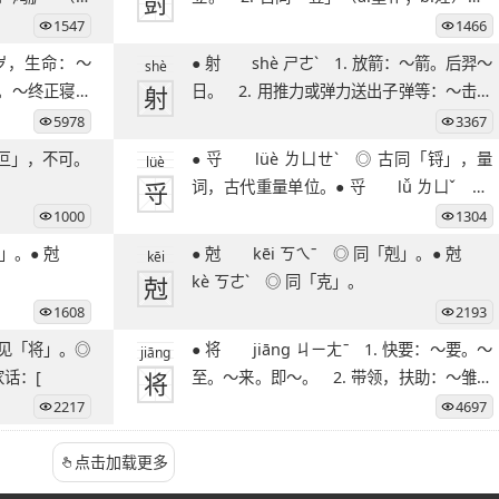
尌
尌
1547
1466
● 射 shè ㄕㄜˋ 1. 放箭：～箭。后羿～
shè
。～终正寝。
射
日。 2. 用推力或弹力送出子弹等：～击。
扫～。
5978
3367
 古同「叵」，不可。
● 寽 lüè ㄌㄩㄝˋ ◎ 古同「锊」，量
lüè
寽
词，古代重量单位。● 寽 lǚ ㄌㄩˇ l
uō
1000
1304
● 尅 kēi ㄎㄟˉ ◎ 同「剋」。● 尅
kēi
尅
kè ㄎㄜˋ ◎ 同「克」。
1608
2193
● 将 jiāng ㄐㄧㄤˉ 1. 快要：～要。～
jiāng
家话：[
将
至。～来。即～。 2. 带领，扶助：～雏。
扶～
2217
4697
点击加载更多