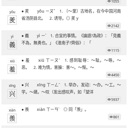
1055
27笔字
28笔字
29笔字
30笔字
31笔字
● 羑 yǒu ㄧㄡˇ 1. 〔～里〕古地名，在今中国河南
32笔字
33笔字
34笔字
35笔字
36笔字
yǒu
羑
省汤阴县北。 2. 诱导。◎ 羑 y
39笔字
51笔字
2142
● 義 yì ㄧˋ 1. 合宜的事情。《論語?為政》：「見義
yì
義
不為，無勇也。」《淮南子?齊俗》：「
1115
● 羞 xiū ㄒㄧㄡˉ 1. 感到耻辱：～耻。～辱。～
xiū
羞
恶。 2. 难为情，害臊：害～。～惭。～
4450
● 兴 xīng ㄒㄧㄥˉ 1. 举办，发动：～办。～工。～
xīng
兴
学。～建。～叹（发出感叹声，如「望洋
5937
● 羨 xiàn ㄒㄧㄢˋ ◎ 同「羡」。
xiàn
羨
861