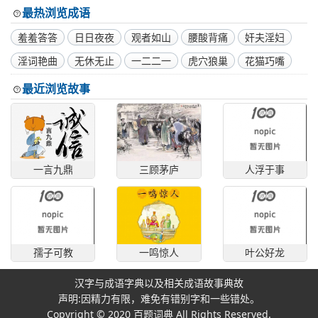
最热浏览成语
羞羞答答
日日夜夜
观者如山
腰酸背痛
奸夫淫妇
淫词艳曲
无休无止
一二二一
虎穴狼巢
花猫巧嘴
最近浏览故事
一言九鼎
三顾茅庐
人浮于事
孺子可教
一鸣惊人
叶公好龙
汉字与成语字典以及相关成语故事典故
声明:因精力有限，难免有错别字和一些错处。
Copyright © 2020
百题词典
All Rights Reserved.