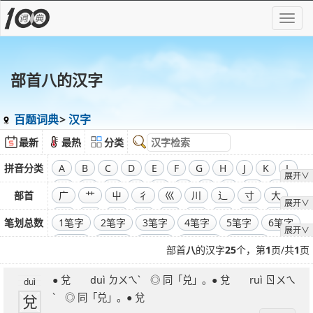
部首八的汉字
百题词典
汉字
最新
最热
分类
拼音分类
A
B
C
D
E
F
G
H
J
K
L
展开∨
M
N
O
P
Q
R
S
T
W
X
部首
广
艹
屮
彳
巛
川
辶
寸
大
展开∨
Y
Z
飞
干
工
弓
廾
囗
己
彐
彑
笔划总数
1笔字
2笔字
3笔字
4笔字
5笔字
6笔字
展开∨
巾
口
全部偏旁部首
7笔字
8笔字
9笔字
10笔字
11笔字
部首
八
的汉字
25
个，第
1
页/共
1
页
12笔字
13笔字
14笔字
15笔字
16笔字
● 兌 duì ㄉㄨㄟˋ ◎ 同「兑」。● 兌 ruì ㄖㄨㄟ
17笔字
18笔字
19笔字
20笔字
21笔字
duì
兌
ˋ ◎ 同「兑」。● 兌
22笔字
23笔字
24笔字
25笔字
26笔字