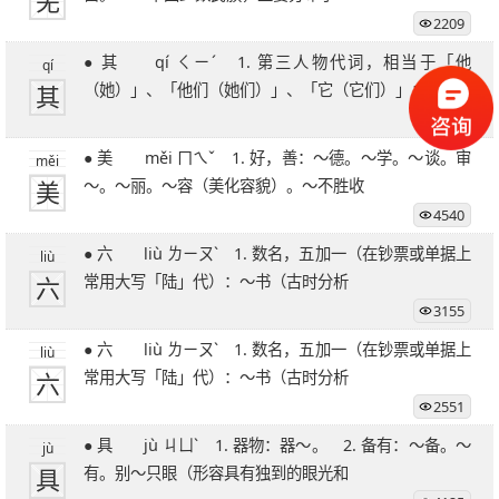
羌
2209
● 其 qí ㄑㄧˊ 1. 第三人物代词，相当于「他
qí
其
（她）」、「他们（她们）」、「它（它们）」；
2373
● 美 měi ㄇㄟˇ 1. 好，善：～德。～学。～谈。审
měi
美
～。～丽。～容（美化容貌）。～不胜收
4540
● 六 liù ㄌㄧㄡˋ 1. 数名，五加一（在钞票或单据上
liù
六
常用大写「陆」代）：～书（古时分析
3155
● 六 liù ㄌㄧㄡˋ 1. 数名，五加一（在钞票或单据上
liù
六
常用大写「陆」代）：～书（古时分析
2551
● 具 jù ㄐㄩˋ 1. 器物：器～。 2. 备有：～备。～
jù
具
有。别～只眼（形容具有独到的眼光和