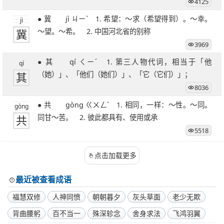
4125
● 冀 jì ㄐㄧˋ 1. 希望：～求（希望得到）。～幸。
jì
冀
～望。～希。 2. 中国河北省的别称
3969
● 其 qí ㄑㄧˊ 1. 第三人物代词，相当于「他
qí
其
（她）」、「他们（她们）」、「它（它们）」；
8036
● 共 gòng ㄍㄨㄥˋ 1. 相同，一样：～性。～同。
gòng
共
同甘～苦。 2. 彼此都具有、使用或承
5518
点击加载更多
最近被查看成语
福慧双修
人神同愤
朝朝暮夕
灰头草面
老少无欺
背曲腰躬
百不当一
殊深轸念
舍身求法
飞鸿羽翼