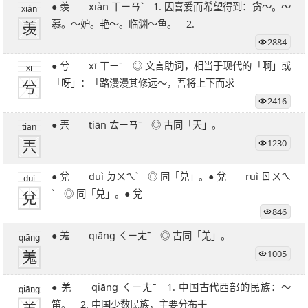
● 羡 xiàn ㄒㄧㄢˋ 1. 因喜爱而希望得到：贪～。～
xiàn
羡
慕。～妒。艳～。临渊～鱼。 2.
2884
● 兮 xī ㄒㄧˉ ◎ 文言助词，相当于现代的「啊」或
xī
兮
「呀」：「路漫漫其修远～，吾将上下而求
2416
● 兲 tiān ㄊㄧㄢˉ ◎ 古同「天」。
tiān
兲
1230
● 兌 duì ㄉㄨㄟˋ ◎ 同「兑」。● 兌 ruì ㄖㄨㄟ
duì
兌
ˋ ◎ 同「兑」。● 兌
846
● 羗 qiāng ㄑㄧㄤˉ ◎ 古同「羌」。
qiāng
羗
1005
● 羌 qiāng ㄑㄧㄤˉ 1. 中国古代西部的民族：～
qiāng
笛。 2. 中国少数民族，主要分布于